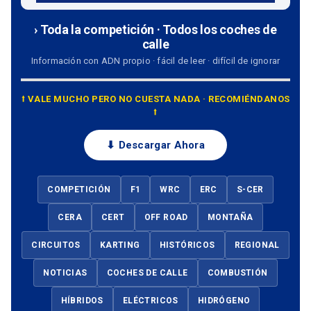
› Toda la competición · Todos los coches de
calle
Información con ADN propio · fácil de leer · difícil de ignorar
⭡ VALE MUCHO PERO NO CUESTA NADA · RECOMIÉNDANOS
⭡
⬇ Descargar Ahora
COMPETICIÓN
F1
WRC
ERC
S-CER
CERA
CERT
OFF ROAD
MONTAÑA
CIRCUITOS
KARTING
HISTÓRICOS
REGIONAL
NOTICIAS
COCHES DE CALLE
COMBUSTIÓN
HÍBRIDOS
ELÉCTRICOS
HIDRÓGENO