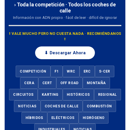
› Toda la competición · Todos los coches de
calle
Información con ADN propio · fácil de leer · difícil de ignorar
⭡ VALE MUCHO PERO NO CUESTA NADA · RECOMIÉNDANOS
⭡
⬇ Descargar Ahora
COMPETICIÓN
F1
WRC
ERC
S-CER
CERA
CERT
OFF ROAD
MONTAÑA
CIRCUITOS
KARTING
HISTÓRICOS
REGIONAL
NOTICIAS
COCHES DE CALLE
COMBUSTIÓN
HÍBRIDOS
ELÉCTRICOS
HIDRÓGENO
INDUSTRIALES
NOTICIAS