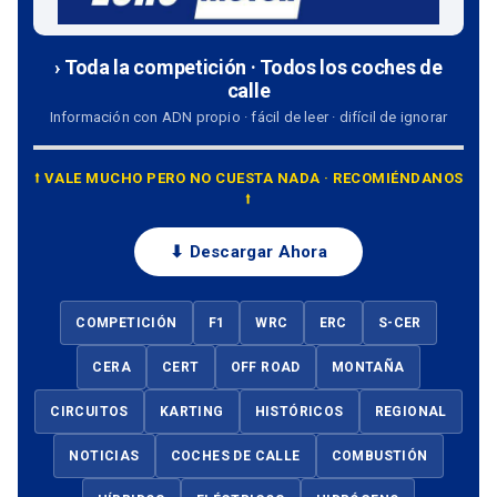
› Toda la competición · Todos los coches de
calle
Información con ADN propio · fácil de leer · difícil de ignorar
⭡ VALE MUCHO PERO NO CUESTA NADA · RECOMIÉNDANOS
⭡
⬇ Descargar Ahora
COMPETICIÓN
F1
WRC
ERC
S-CER
CERA
CERT
OFF ROAD
MONTAÑA
CIRCUITOS
KARTING
HISTÓRICOS
REGIONAL
NOTICIAS
COCHES DE CALLE
COMBUSTIÓN