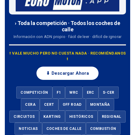
› Toda la competición · Todos los coches de
calle
Información con ADN propio · fácil de leer · difícil de ignorar
⭡ VALE MUCHO PERO NO CUESTA NADA · RECOMIÉNDANOS
⭡
⬇ Descargar Ahora
COMPETICIÓN
F1
WRC
ERC
S-CER
CERA
CERT
OFF ROAD
MONTAÑA
CIRCUITOS
KARTING
HISTÓRICOS
REGIONAL
NOTICIAS
COCHES DE CALLE
COMBUSTIÓN