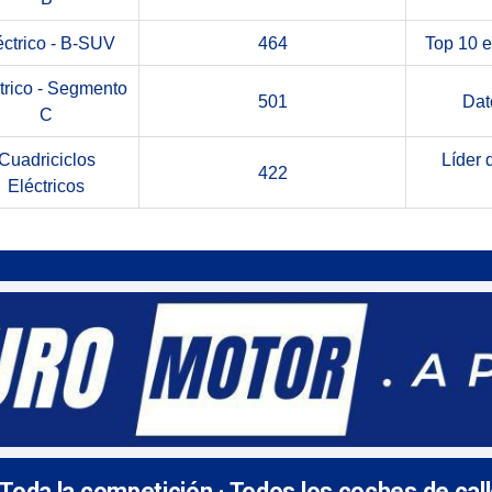
éctrico - B-SUV
464
Top 10 e
trico - Segmento
501
Dat
C
Cuadriciclos
Líder 
422
Eléctricos
 Toda la competición · Todos los coches de cal