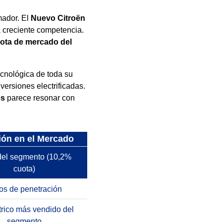
mador. El
Nuevo Citroën
a creciente competencia.
ota de mercado del
ecnológica de toda su
ersiones electrificadas.
es
parece resonar con
ión en el Mercado
del segmento (10,2%
cuota)
os de penetración
trico más vendido del
segmento