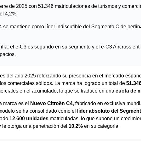
cierre de 2025 con 51.346 matriculaciones de turismos y comerci
el 4,2%.
 se mantiene como líder indiscutible del Segmento C de berlin
illa: el ë-C3 es segundo en su segmento y el ë-C3 Aircross entra
pactos.
mes del año 2025 reforzando su presencia en el mercado españ
os comerciales sólidos. La marca ha logrado un total de
51.34
merciales en el acumulado, lo que se traduce en una
cuota de 
la marca es el
Nuevo Citroën C4
, fabricado en exclusiva mundi
 modelo se ha consolidado como el
líder absoluto del Segment
trado
12.600 unidades
matriculadas, lo que supone un crecimie
 le otorga una penetración del
10,2%
en su categoría.