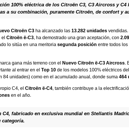
ión 100% eléctrica de los Citroën C3, C3 Aircross y C4
ias a su combinación, puramente Citroën, de confort y a
uevo Citroën C3
ha alcanzado las
13.282 unidades
vendidas.
 el
Citroën ë-C3
, ha demostrado una gran aceptación, con
2.0
do lo sitúa en una meritoria
segunda posición
entre todos los
a marca gana más terreno con el
Nuevo Citroën ë-C3 Aircross
.
tante al entrar en el
Top 10
de los modelos 100% eléctricos de
on 84 unidades) como en el acumulado anual, donde suma
464 
propio C4, el
Citroën ë-C4
, también contribuye a la electrificac
iones
en el año.
 C4, fabricado en exclusiva mundial en Stellantis Madri
 categoría.