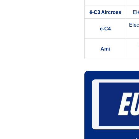
ë-C3 Aircross
El
Eléc
ë-C4
Ami
›