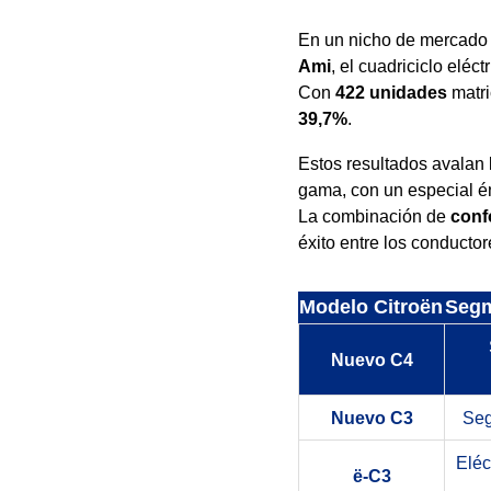
En un nicho de mercado
Ami
, el cuadriciclo eléc
Con
422 unidades
matri
39,7%
.
Estos resultados avalan 
gama, con un especial én
La combinación de
conf
éxito entre los conducto
Modelo Citroën
Segm
Nuevo C4
Nuevo C3
Seg
Eléc
ë-C3