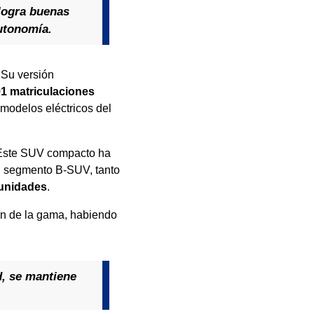
 logra buenas
utonomía.
 Su versión
91 matriculaciones
 modelos eléctricos del
 Este SUV compacto ha
l segmento B-SUV, tanto
unidades
.
ión de la gama, habiendo
d, se mantiene