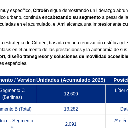
 muy específico,
Citroën
sigue demostrando un liderazgo abru
trico urbano, continúa
encabezando su segmento
a pesar de l
culadas en el acumulado, el Ami alcanza una impresionante
cu
la estrategia de Citroën, basada en una renovación estética y t
fasis en el aumento de las prestaciones y la autonomía de sus v
ort, diseño transgresor y soluciones de movilidad accesibl
res españoles.
ento / Versión
Unidades (Acumulado 2025)
Posic
Segmento C
Líder 
12.600
(Berlinas)
mento B (Total)
13.282
Dat
trico - Segmento
2º eléc
2.091
B