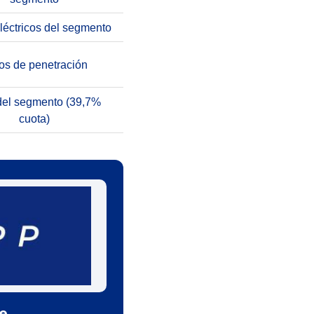
léctricos del segmento
os de penetración
del segmento (39,7%
cuota)
le