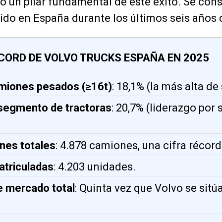
o un pilar fundamental de este éxito. Se con
do en España durante los últimos seis años 
CORD DE VOLVO TRUCKS ESPAÑA EN 2025
miones pesados (≥16t)
: 18,1% (la más alta de 
 segmento de tractoras
: 20,7% (liderazgo por
nes totales
: 4.878 camiones, una cifra récor
atriculadas
: 4.203 unidades.
e mercado total
: Quinta vez que Volvo se sitú