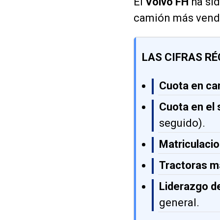
El
Volvo FH
ha sid
camión más vendi
LAS CIFRAS RÉ
Cuota en ca
Cuota en el
seguido).
Matriculacio
Tractoras m
Liderazgo d
general.