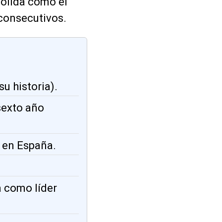
solida como el
consecutivos.
su historia).
 sexto año
d en España.
a como líder