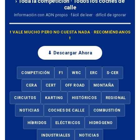
› Toda la competición · Todos los coches de
calle
Información con ADN propio · fácil de leer · difícil de ignorar
⭡ VALE MUCHO PERO NO CUESTA NADA · RECOMIÉNDANOS
⭡
⬇ Descargar Ahora
COMPETICIÓN
F1
WRC
ERC
S-CER
CERA
CERT
OFF ROAD
MONTAÑA
CIRCUITOS
KARTING
HISTÓRICOS
REGIONAL
NOTICIAS
COCHES DE CALLE
COMBUSTIÓN
HÍBRIDOS
ELÉCTRICOS
HIDRÓGENO
INDUSTRIALES
NOTICIAS