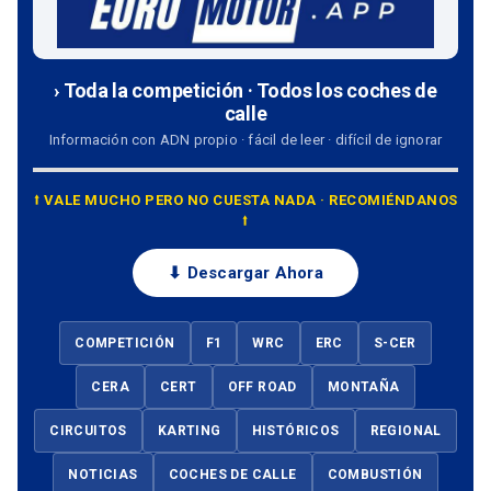
› Toda la competición · Todos los coches de
calle
Información con ADN propio · fácil de leer · difícil de ignorar
⭡ VALE MUCHO PERO NO CUESTA NADA · RECOMIÉNDANOS
⭡
⬇ Descargar Ahora
COMPETICIÓN
F1
WRC
ERC
S-CER
CERA
CERT
OFF ROAD
MONTAÑA
CIRCUITOS
KARTING
HISTÓRICOS
REGIONAL
NOTICIAS
COCHES DE CALLE
COMBUSTIÓN