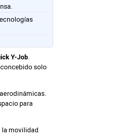
ensa.
tecnologías
ick Y-Job
.
o concebido solo
 aerodinámicas.
spacio para
 la movilidad