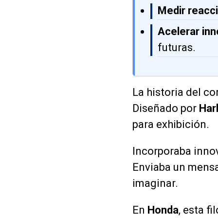
Medir reacc
Acelerar in
futuras.
La historia del c
Diseñado por
Harl
para exhibición.
Incorporaba inno
Enviaba un mensaj
imaginar.
En
Honda
, esta f