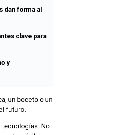
s dan forma al
antes clave para
no y
ea, un boceto o un
l futuro.
r tecnologías. No