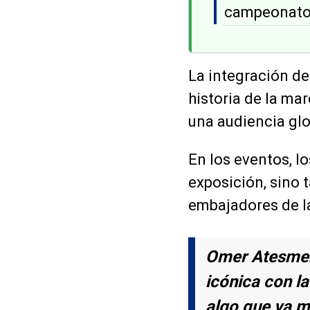
campeonato
La integración d
historia de la ma
una audiencia glo
En los eventos, l
exposición, sino 
embajadores de l
Omer Atesmen
icónica con l
algo que va má