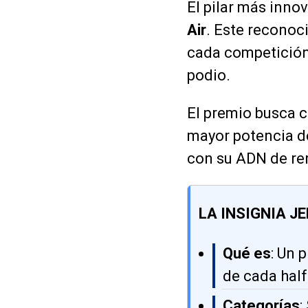
El pilar más innov
Air
. Este reconoc
cada competición 
podio.
El premio busca 
mayor potencia d
con su ADN de re
LA INSIGNIA JE
Qué es
: Un 
de cada half
Categorías
: