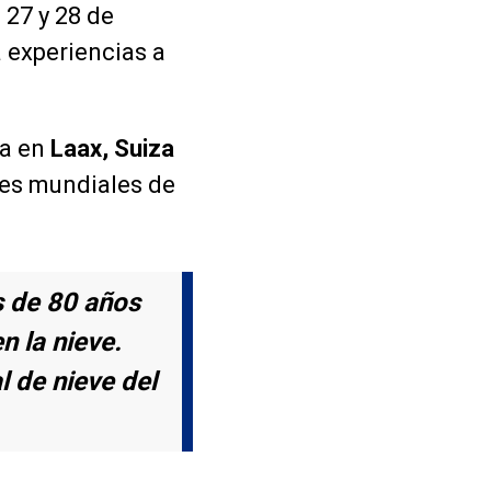
s 27 y 28 de
á experiencias a
da en
Laax, Suiza
nes mundiales de
s de 80 años
n la nieve.
l de nieve del