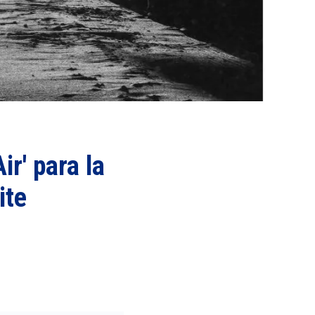
r' para la
ite