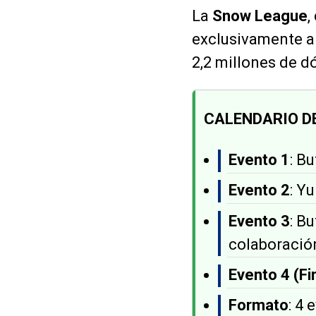
La
Snow League
,
exclusivamente al
2,2 millones de d
CALENDARIO D
Evento 1
: B
Evento 2
: Y
Evento 3
: B
colaboració
Evento 4 (Fi
Formato
: 4