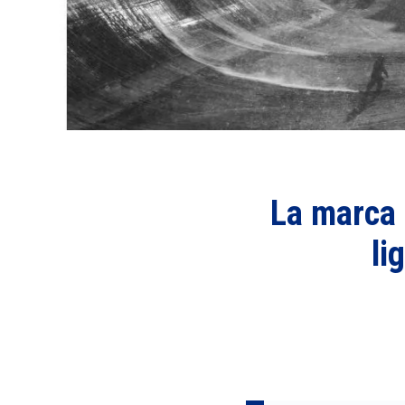
La marca 
li