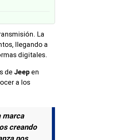
transmisión. La
ntos, llegando a
ormas digitales.
os de
Jeep
en
ocer a los
a marca
mos creando
ianza nos