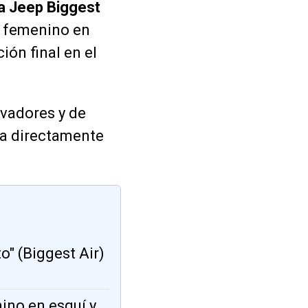
ia Jeep Biggest
o femenino en
ón final en el
vadores y de
ia directamente
o" (Biggest Air)
ino en esquí y