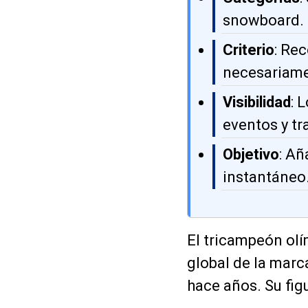
snowboard.
Criterio
: Rec
necesariamen
Visibilidad
: 
eventos y tr
Objetivo
: Añ
instantáneo
El tricampeón olí
global de la mar
hace años. Su figu