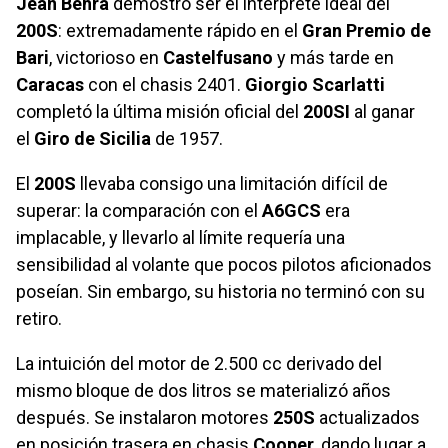
Jean Behra
demostró ser el intérprete ideal del
200S
: extremadamente rápido en el
Gran Premio de
Bari
, victorioso en
Castelfusano
y más tarde en
Caracas
con el chasis 2401.
Giorgio Scarlatti
completó la última misión oficial del
200SI
al ganar
el
Giro de Sicilia
de 1957.
El
200S
llevaba consigo una limitación difícil de
superar: la comparación con el
A6GCS
era
implacable, y llevarlo al límite requería una
sensibilidad al volante que pocos pilotos aficionados
poseían. Sin embargo, su historia no terminó con su
retiro.
La intuición del motor de 2.500 cc derivado del
mismo bloque de dos litros se materializó años
después. Se instalaron motores
250S
actualizados
en posición trasera en chasis
Cooper
, dando lugar a