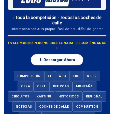
› Toda la competición · Todos los coches de
calle
Información con ADN propio · fácil de leer · difícil de ignorar
⭡ VALE MUCHO PERO NO CUESTA NADA · RECOMIÉNDANOS
⭡
⬇ Descargar Ahora
COMPETICIÓN
F1
WRC
ERC
S-CER
CERA
CERT
OFF ROAD
MONTAÑA
CIRCUITOS
KARTING
HISTÓRICOS
REGIONAL
NOTICIAS
COCHES DE CALLE
COMBUSTIÓN