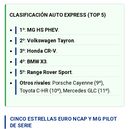
CLASIFICACIÓN AUTO EXPRESS (TOP 5)
1º
:
MG HS PHEV
.
2º
:
Volkswagen Tayron
.
3º
:
Honda CR-V
.
4º
:
BMW X3
.
5º
:
Range Rover Sport
.
Otros rivales
: Porsche Cayenne (9º),
Toyota C-HR (10º), Mercedes GLC (11º).
CINCO ESTRELLAS EURO NCAP Y MG PILOT
DE SERIE