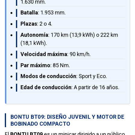
1.630 mm.
Batalla
: 1.953 mm.
Plazas
: 2 o 4.
Autonomía
: 170 km (13,9 kWh) o 222 km
(18,1 kWh).
Velocidad máxima
: 90 km/h.
Par máximo
: 85 Nm.
Modos de conducción
: Sport y Eco.
Edad de conducción
: A partir de 16 años.
BONTU BT09: DISEÑO JUVENIL Y MOTOR DE
BOBINADO COMPACTO
El
BONTU BT09
es un minicar dirigido a un público