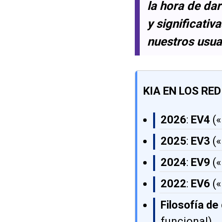
la hora de da
y significativ
nuestros usua
KIA EN LOS RE
2026
:
EV4
(«
2025
:
EV3
(«
2024
:
EV9
(«
2022
:
EV6
(«
Filosofía de
funcional).