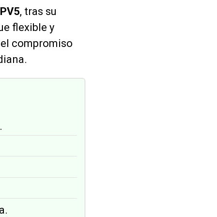
PV5
, tras su
ue flexible y
el compromiso
diana.
.
a.