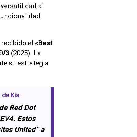
versatilidad al
funcionalidad
recibido el
«Best
EV3
(2025). La
de su estrategia
o de
Kia
:
 de
Red Dot
EV4
. Estos
ites United” a