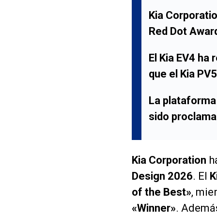
Kia Corporati
Red Dot Award
El
Kia EV4
ha r
que el
Kia PV5
La plataforma
sido proclam
Kia Corporation
ha
Design 2026
. El
K
of the Best»
, mie
«Winner»
. Además