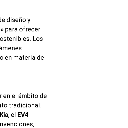
de diseño y
d»
para ofrecer
ostenibles. Los
támenes
zo en materia de
 en el ámbito de
to tradicional.
Kia
, el
EV4
onvenciones,