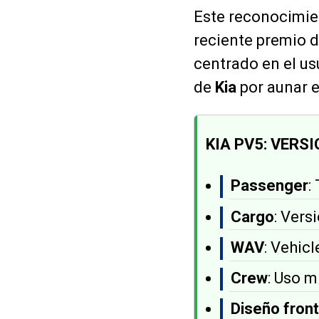
Este reconocimien
reciente premio d
centrado en el us
de
Kia
por aunar e
KIA PV5: VERS
Passenger
:
Cargo
: Vers
WAV
: Vehic
Crew
: Uso m
Diseño fron