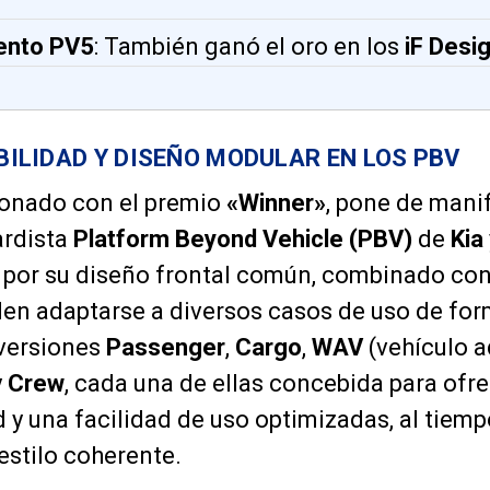
ento PV5
: También ganó el oro en los
iF Desi
IBILIDAD Y DISEÑO MODULAR EN LOS PBV
donado con el premio
«Winner»
, pone de manif
ardista
Platform Beyond Vehicle (PBV)
de
Kia
 por su diseño frontal común, combinado co
en adaptarse a diversos casos de uso de form
 versiones
Passenger
,
Cargo
,
WAV
(vehículo 
y
Crew
, cada una de ellas concebida para ofre
 y una facilidad de uso optimizadas, al tiem
estilo coherente.