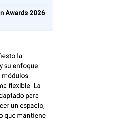
gn Awards 2026
.
iesto la
y su enfoque
n módulos
a flexible. La
adaptado para
cer un espacio,
po que mantiene