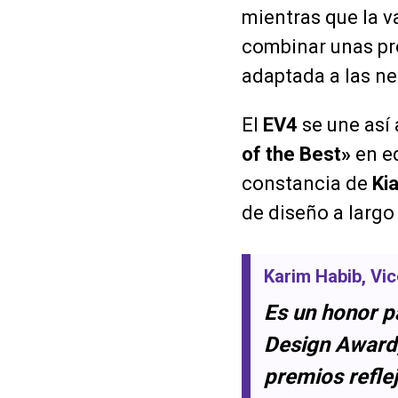
mientras que la v
combinar unas pr
adaptada a las ne
El
EV4
se une así 
of the Best»
en ed
constancia de
Ki
de diseño a largo
Karim Habib
, Vi
Es un honor 
Design Award
premios reflej