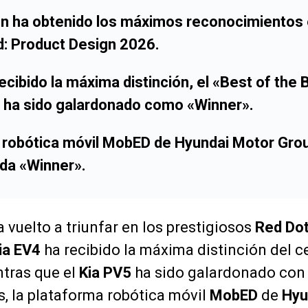
on
ha obtenido los máximos reconocimientos 
: Product Design 2026
.
ecibido la máxima distinción, el
«Best of the 
ha sido galardonado como
«Winner»
.
 robótica móvil
MobED
de
Hyundai Motor Gro
ada
«Winner»
.
 vuelto a triunfar en los prestigiosos
Red Dot
ia EV4
ha recibido la máxima distinción del c
ntras que el
Kia PV5
ha sido galardonado con 
, la plataforma robótica móvil
MobED
de
Hyu