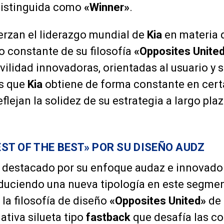
distinguida como
«Winner»
.
erzan el liderazgo mundial de
Kia
en materia 
to constante de su filosofía
«Opposites Unite
ilidad innovadoras, orientadas al usuario y s
s que
Kia
obtiene de forma constante en cer
flejan la solidez de su estrategia a largo pla
BEST OF THE BEST» POR SU DISEÑO AUDZ
 destacado por su enfoque audaz e innovador
roduciendo una nueva tipología en este segmen
 la filosofía de diseño
«Opposites United»
de
ativa silueta tipo
fastback
que desafía las c