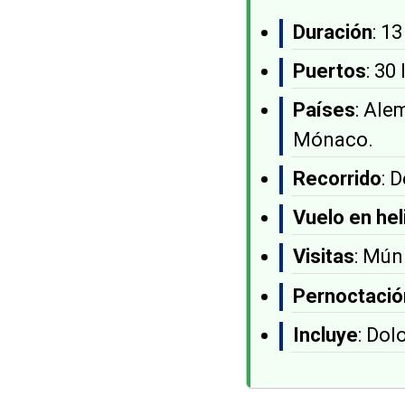
Duración
: 1
Puertos
: 30
Países
: Ale
Mónaco.
Recorrido
: 
Vuelo en hel
Visitas
: Mún
Pernoctació
Incluye
: Dol