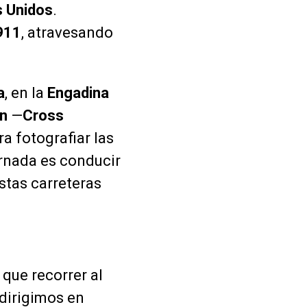
 Unidos
.
911
, atravesando
a
, en la
Engadina
n
—
Cross
a fotografiar las
jornada es conducir
stas carreteras
que recorrer al
 dirigimos en