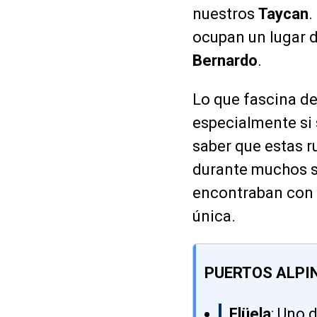
nuestros
Taycan
.
ocupan un lugar 
Bernardo
.
Lo que fascina de
especialmente si 
saber que estas r
durante muchos si
encontraban con 
única.
PUERTOS ALPI
Flüela
: Uno 