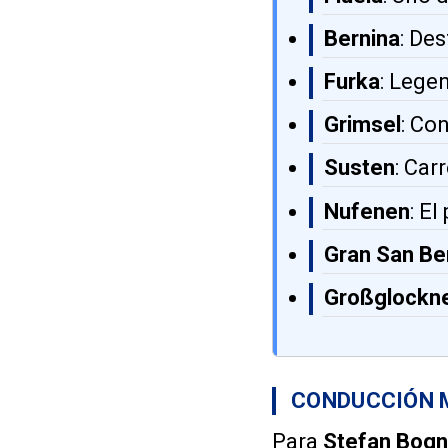
Bernina
: De
Furka
: Lege
Grimsel
: Co
Susten
: Car
Nufenen
: El
Gran San Be
Großglockn
CONDUCCIÓN M
Para
Stefan Bogn