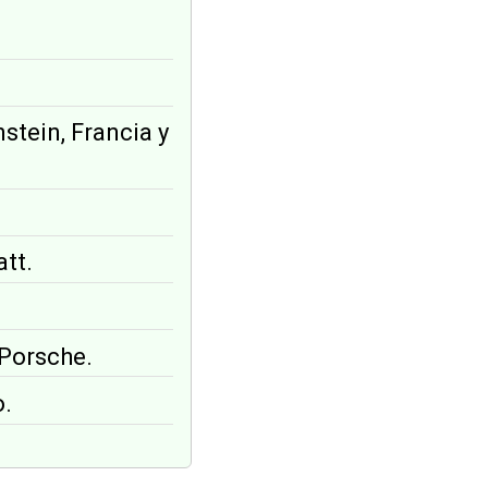
nstein, Francia y
att.
 Porsche.
o.