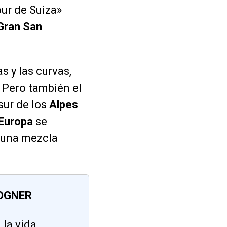
our de Suiza»
Gran San
s y las curvas,
. Pero también el
sur de los
Alpes
Europa
se
 una mezcla
BOGNER
 la vida.