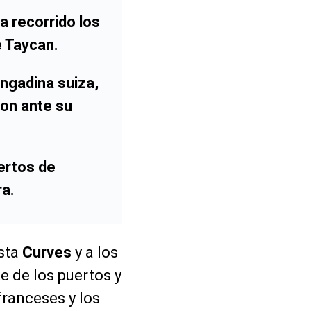
a recorrido los
 Taycan.
Engadina suiza,
on ante su
ertos de
a.
ista
Curves
y a los
e de los puertos y
ranceses y los