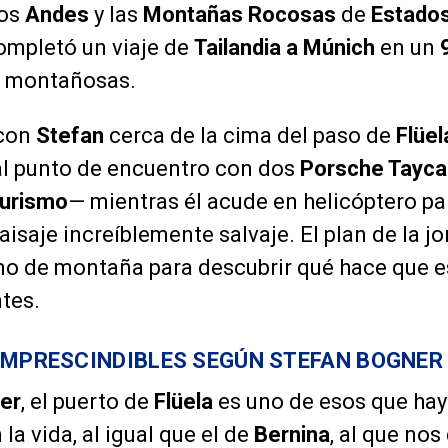
los
Andes
y las
Montañas Rocosas
de
Estados
mpletó un viaje de
Tailandia a Múnich
en un
s montañosas.
con
Stefan
cerca de la cima del paso de
Flüel
al punto de encuentro con dos
Porsche Tayca
Turismo
— mientras él acude en helicóptero par
aisaje increíblemente salvaje. El plan de la 
smo de montaña para descubrir qué hace que e
tes.
IMPRESCINDIBLES SEGÚN STEFAN BOGNER
er
, el puerto de
Flüela
es uno de esos que hay 
a vida, al igual que el de
Bernina
, al que nos