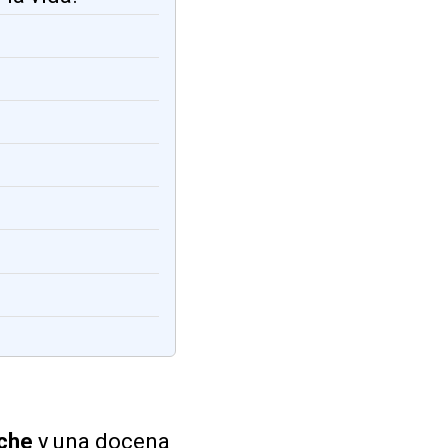
che
y una docena