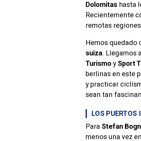
Dolomitas
hasta 
Recientemente co
remotas regione
Hemos quedado 
suiza
. Llegamos 
Turismo
y
Sport 
berlinas en este p
y practicar cicli
sean tan fascinan
LOS PUERTOS 
Para
Stefan Bogn
menos una vez en l