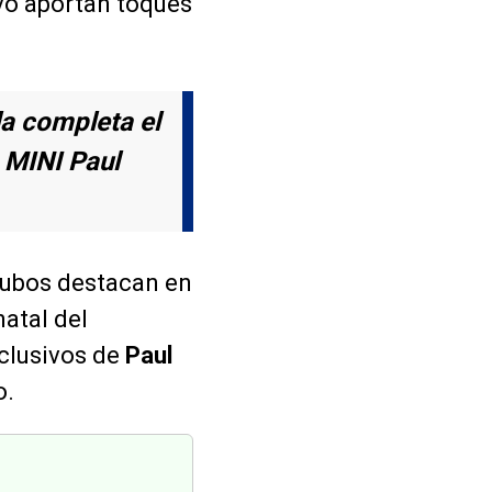
ivo aportan toques
la completa el
n MINI Paul
acubos destacan en
natal del
xclusivos de
Paul
o.