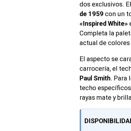
dos exclusivos. E
de 1959
con un to
«Inspired White»
e
Completa la palet
actual de colores
El aspecto se car
carrocería, el tec
Paul Smith
. Para
techo específicos
rayas mate y bril
DISPONIBILIDA