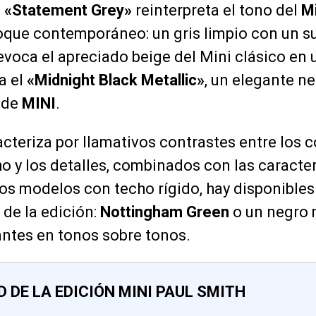
l
«Statement Grey»
reinterpreta el tono del
Mi
que contemporáneo: un gris limpio con un sut
voca el apreciado beige del Mini clásico en
a el
«Midnight Black Metallic»
, un elegante n
 de
MINI
.
acteriza por llamativos contrastes entre los c
ho y los detalles, combinados con las caracter
 los modelos con techo rígido, hay disponible
 de la edición:
Nottingham Green
o un negro 
lantes en tonos sobre tonos.
D DE LA EDICIÓN MINI PAUL SMITH