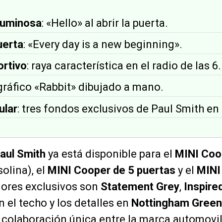
luminosa
: «Hello» al abrir la puerta.
uerta
: «Every day is a new beginning».
ortivo
: raya característica en el radio de las 6.
 gráfico «Rabbit» dibujado a mano.
ular
: tres fondos exclusivos de Paul Smith e
aul Smith
ya está disponible para el
MINI Coo
solina), el
MINI Cooper de 5 puertas
y el
MINI
iores exclusivos son
Statement Grey
,
Inspire
on el techo y los detalles en
Nottingham Green
 colaboración única entre la marca automovilí