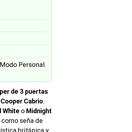
n Modo Personal.
per de 3 puertas
 Cooper Cabrio
.
d White
o
Midnight
como seña de
stica británica y