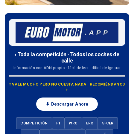
› Toda la competición · Todos los coches de
calle
Información con ADN propio · fácil de leer · difícil de ignorar
⭡ VALE MUCHO PERO NO CUESTA NADA · RECOMIÉNDANOS
⭡
⬇ Descargar Ahora
COMPETICIÓN
F1
WRC
ERC
S-CER