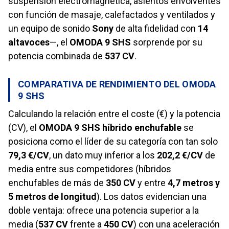
suspensión electromagnética, asientos envolventes
con función de masaje, calefactados y ventilados y
un equipo de sonido
Sony
de alta fidelidad con
14
altavoces
—, el
OMODA 9 SHS
sorprende por su
potencia combinada de
537 CV
.
COMPARATIVA DE RENDIMIENTO DEL OMODA
9 SHS
Calculando la relación entre el coste (€) y la potencia
(CV), el
OMODA 9 SHS híbrido enchufable
se
posiciona como el líder de su categoría con tan solo
79,3 €/CV
, un dato muy inferior a los
202,2 €/CV
de
media entre sus competidores (híbridos
enchufables de más de
350 CV
y entre
4,7 metros y
5 metros de longitud
). Los datos evidencian una
doble ventaja: ofrece una potencia superior a la
media (
537 CV
frente a
450 CV
) con una aceleración