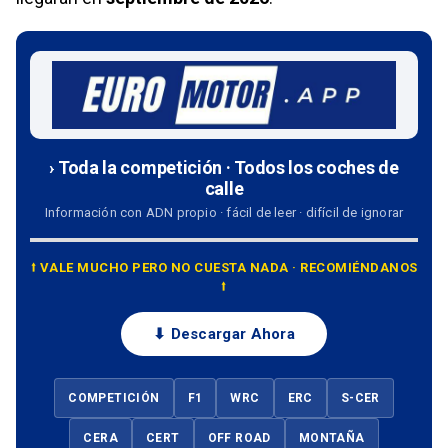
› Toda la competición · Todos los coches de
calle
Información con ADN propio · fácil de leer · difícil de ignorar
⭡ VALE MUCHO PERO NO CUESTA NADA · RECOMIÉNDANOS
⭡
⬇ Descargar Ahora
COMPETICIÓN
F1
WRC
ERC
S-CER
CERA
CERT
OFF ROAD
MONTAÑA