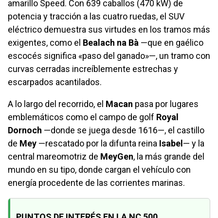
amarillo Speed. Con 639 caballos (470 kW) de
potencia y tracción a las cuatro ruedas, el SUV
eléctrico demuestra sus virtudes en los tramos más
exigentes, como el
Bealach na Bà
—que en gaélico
escocés significa «paso del ganado»—, un tramo con
curvas cerradas increíblemente estrechas y
escarpados acantilados.
A lo largo del recorrido, el
Macan
pasa por lugares
emblemáticos como el campo de golf
Royal
Dornoch
—donde se juega desde 1616—, el castillo
de
Mey
—rescatado por la difunta reina
Isabel
— y la
central mareomotriz de
MeyGen
, la más grande del
mundo en su tipo, donde cargan el vehículo con
energía procedente de las corrientes marinas.
PUNTOS DE INTERÉS EN LA NC 500