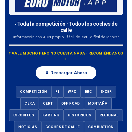
› Toda la competición · Todos los coches de
calle
Información con ADN propio · fácil de leer · difícil de ignorar
⭡ VALE MUCHO PERO NO CUESTA NADA · RECOMIÉNDANOS
⭡
⬇ Descargar Ahora
COMPETICIÓN
F1
WRC
ERC
S-CER
CERA
CERT
OFF ROAD
MONTAÑA
CIRCUITOS
KARTING
HISTÓRICOS
REGIONAL
NOTICIAS
COCHES DE CALLE
COMBUSTIÓN