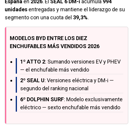
España
en
2026
. El
SEAL 6 DM-i
acumula
994
unidades
entregadas y mantiene el liderazgo de su
segmento con una cuota del
39,3%
.
MODELOS BYD ENTRE LOS DIEZ
ENCHUFABLES MÁS VENDIDOS 2026
1º ATTO 2
: Sumando versiones EV y PHEV
— el enchufable más vendido
2º SEAL U
: Versiones eléctrica y DM-i —
segundo del ranking nacional
6º DOLPHIN SURF
: Modelo exclusivamente
eléctrico — sexto enchufable más vendido