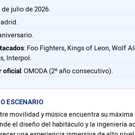
1 de julio de 2026.
Madrid.
 aniversario.
stacados
: Foo Fighters, Kings of Leon, Wolf Al
, Interpol.
 oficial
: OMODA (2º año consecutivo).
O ESCENARIO
tre movilidad y música encuentra su máxima 
onde el diseño del habitáculo y la ingeniería a
ecer una experiencia inmersiva de alto nivel