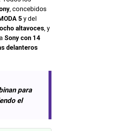
Sony
, concebidos
MODA 5
y del
ocho altavoces
, y
ma
Sony con 14
s delanteros
mbinan para
iendo el