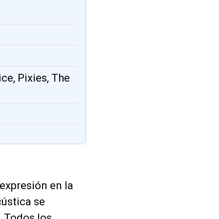
ice, Pixies, The
expresión en la
cústica se
. Todos los