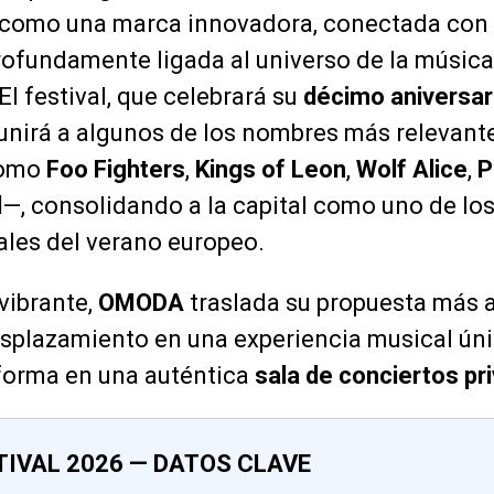
como una marca innovadora, conectada con 
ofundamente ligada al universo de la música 
El festival, que celebrará su
décimo aniversar
eunirá a algunos de los nombres más relevan
como
Foo Fighters
,
Kings of Leon
,
Wolf Alice
,
P
l
—, consolidando a la capital como uno de lo
ales del verano europeo.
vibrante,
OMODA
traslada su propuesta más al
splazamiento en una experiencia musical úni
sforma en una auténtica
sala de conciertos pr
TIVAL 2026 — DATOS CLAVE