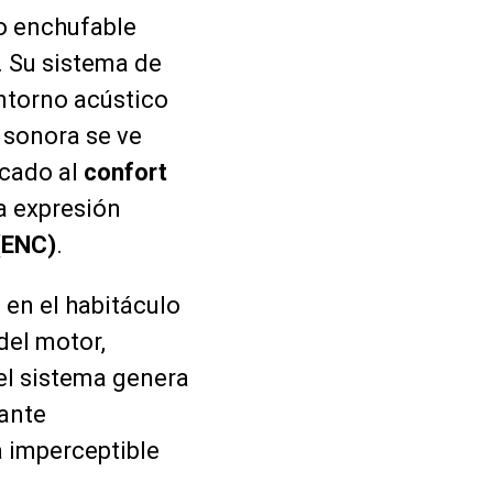
do enchufable
. Su sistema de
entorno acústico
 sonora se ve
ocado al
confort
a expresión
 (ENC)
.
s
en el habitáculo
del motor,
el sistema genera
ante
a imperceptible