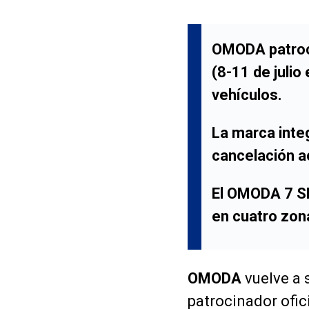
OMODA patroci
(8-11 de julio
vehículos.
La marca inte
cancelación ac
El OMODA 7 SH
en cuatro zona
OMODA
vuelve a 
patrocinador ofic