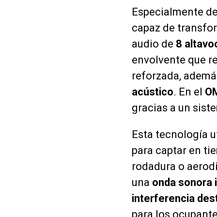
Especialmente de
capaz de transfor
audio de
8 altavo
envolvente que re
reforzada, además
acústico
. En el
O
gracias a un sis
Esta tecnología u
para captar en t
rodadura o aerodi
una
onda sonora 
interferencia des
para los ocupante