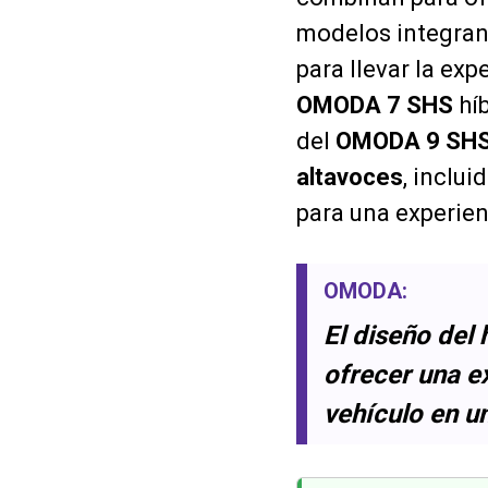
modelos integra
para llevar la exp
OMODA 7 SHS
híb
del
OMODA 9 SH
altavoces
, inclu
para una experien
OMODA
:
El diseño del 
ofrecer una ex
vehículo en u