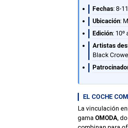
Fechas
: 8-1
Ubicación
: 
Edición
: 10º
Artistas de
Black Crowes
Patrocinador
EL COCHE COM
La vinculación en
gama
OMODA
, d
combinan para ofr