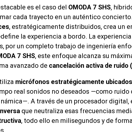
stacable es el caso del
OMODA 7 SHS
, híbri
mar cada trayecto en un auténtico concierto
ces
, estratégicamente distribuidos, crea un 
define la experiencia a bordo. La experiencia
, por un completo trabajo de ingeniería enf
MODA 7 SHS
, este enfoque alcanza su máxim
tema avanzado de
cancelación activa de ruido
tiliza
micrófonos estratégicamente ubicado
iempo real sonidos no deseados —como ruido 
námica—. A través de un procesador digital, 
inversa
que neutraliza esas frecuencias medi
tructiva
, todo ello en milisegundos y de form
s.