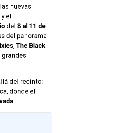
las nuevas
y el
io
del
8 al 11 de
tes del panorama
ixies
,
The Black
s grandes
lá del recinto:
ca, donde el
ivada
.