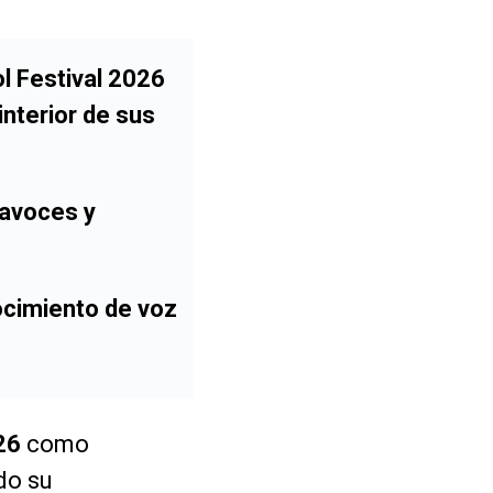
l Festival 2026
interior de sus
tavoces y
ocimiento de voz
26
como
do su