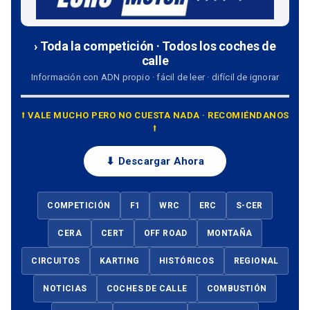
› Toda la competición · Todos los coches de
calle
Información con ADN propio · fácil de leer · difícil de ignorar
⭡ VALE MUCHO PERO NO CUESTA NADA · RECOMIÉNDANOS
⭡
⬇ Descargar Ahora
COMPETICIÓN
F1
WRC
ERC
S-CER
CERA
CERT
OFF ROAD
MONTAÑA
CIRCUITOS
KARTING
HISTÓRICOS
REGIONAL
NOTICIAS
COCHES DE CALLE
COMBUSTIÓN