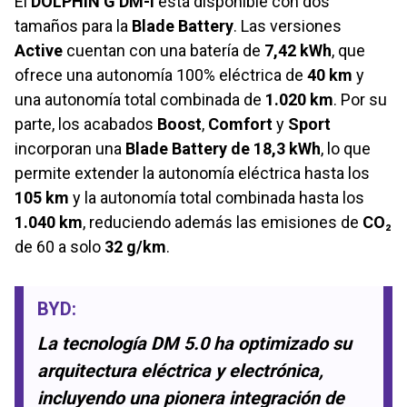
El
DOLPHIN G DM-i
está disponible con dos
tamaños para la
Blade Battery
. Las versiones
Active
cuentan con una batería de
7,42 kWh
, que
ofrece una autonomía 100% eléctrica de
40 km
y
una autonomía total combinada de
1.020 km
. Por su
parte, los acabados
Boost
,
Comfort
y
Sport
incorporan una
Blade Battery de 18,3 kWh
, lo que
permite extender la autonomía eléctrica hasta los
105 km
y la autonomía total combinada hasta los
1.040 km
, reduciendo además las emisiones de
CO₂
de 60 a solo
32 g/km
.
BYD
:
La tecnología DM 5.0 ha optimizado su
arquitectura eléctrica y electrónica,
incluyendo una pionera integración de