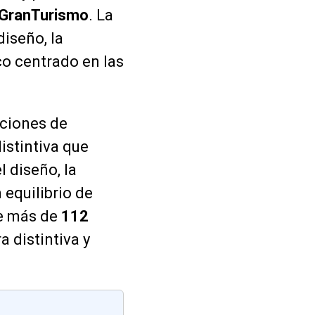
GranTurismo
. La
diseño, la
co centrado en las
aciones de
istintiva que
l diseño, la
 equilibrio de
te más de
112
 distintiva y