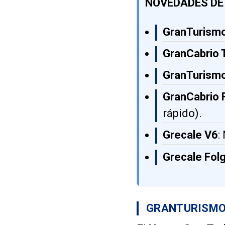
NOVEDADES DE
GranTurismo
GranCabrio 
GranTurismo
GranCabrio 
rápido).
Grecale V6
:
Grecale Fol
GRANTURISMO