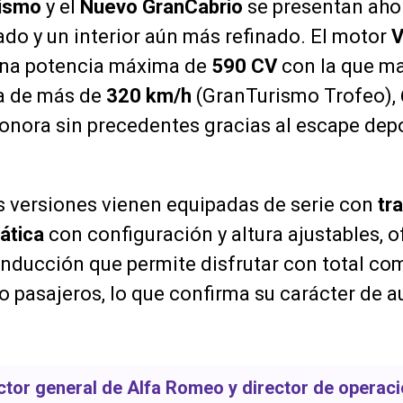
ismo
y el
Nuevo GranCabrio
se presentan aho
ado y un interior aún más refinado. El motor
V
una potencia máxima de
590 CV
con la que m
a de más de
320 km/h
(GranTurismo Trofeo),
onora sin precedentes gracias al escape depo
.
s versiones vienen equipadas de serie con
tr
ática
con configuración y altura ajustables, 
onducción que permite disfrutar con total co
o pasajeros, lo que confirma su carácter de 
ector general de Alfa Romeo y director de operac