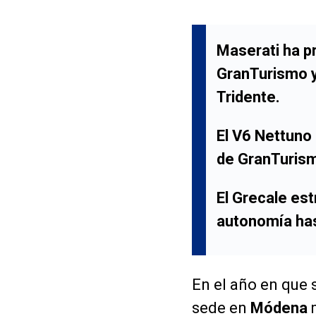
Maserati ha p
GranTurismo y 
Tridente.
El V6 Nettuno
de GranTurism
El Grecale es
autonomía has
En el año en que 
sede en
Módena
m