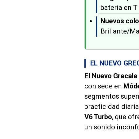
batería en T
Nuevos colo
Brillante/Ma
EL NUEVO GRE
El
Nuevo Grecale
con sede en
Mód
segmentos superi
practicidad diari
V6 Turbo
, que of
un sonido inconfu