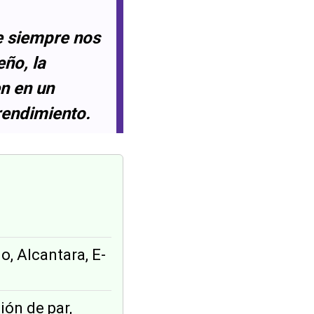
e siempre nos
eño, la
en en un
rendimiento.
o, Alcantara, E-
ión de par,