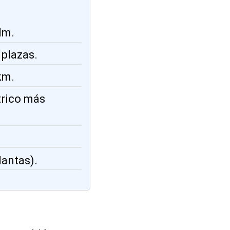
Nm.
 plazas.
km.
trico más
lantas).