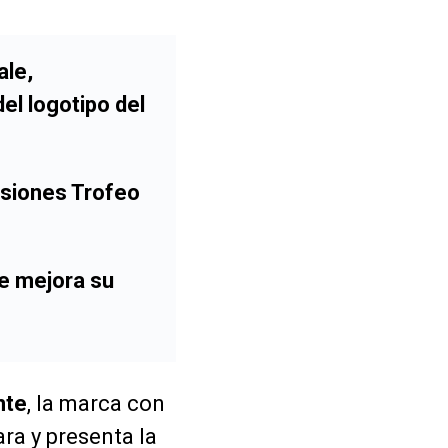
ale,
el logotipo del
rsiones Trofeo
re mejora su
nte
, la marca con
ra y presenta la