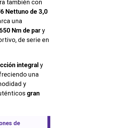
ra también con
6 Nettuno de 3,0
arca una
650 Nm de par
y
rtivo, de serie en
acción integral
y
ofreciendo una
modidad y
auténticos
gran
iones de