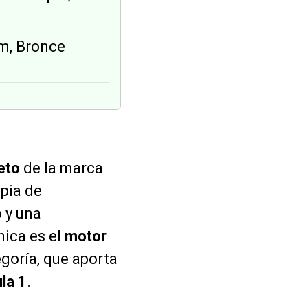
im, Bronce
eto
de la marca
pia de
 y una
nica es el
motor
egoría, que aporta
la 1
.