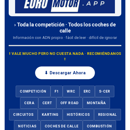
› Toda la competición · Todos los coches de
calle
Información con ADN propio · fácil de leer · difícil de ignorar
⭡ VALE MUCHO PERO NO CUESTA NADA · RECOMIÉNDANOS
⭡
⬇ Descargar Ahora
COMPETICIÓN
F1
WRC
ERC
S-CER
CERA
CERT
OFF ROAD
MONTAÑA
CIRCUITOS
KARTING
HISTÓRICOS
REGIONAL
NOTICIAS
COCHES DE CALLE
COMBUSTIÓN