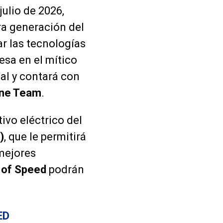
julio de 2026,
era generación del
ar las tecnologías
esa en el mítico
al y contará con
One Team
.
ivo eléctrico del
)
, que le permitirá
 mejores
l of Speed
podrán
ED