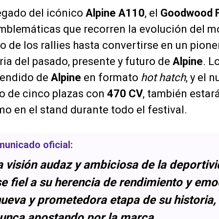
legado del icónico
Alpine A110
, el
Goodwood F
emblemáticas que recorren la evolución del 
 de los rallies hasta convertirse en un pione
ria del pasado, presente y futuro de
Alpine
. 
 vendido de
Alpine
en formato
hot hatch
, y el 
o de cinco plazas con
470 CV
, también estar
mo en el stand durante todo el festival.
municado oficial:
 visión audaz y ambiciosa de la deportivi
 fiel a su herencia de rendimiento y emo
nueva y prometedora etapa de su historia
nunca apostando por la marca.