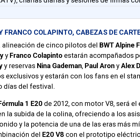
ATV), charlas diarias y sesiones de firmas con
 Y FRANCO COLAPINTO, CABEZAS DE CART
alineación de cinco pilotos del
BWT Alpine 
ly
y
Franco Colapinto
estarán acompañados por
y
y reservas
Nina Gademan
,
Paul Aron
y
Alex 
os exclusivos y estarán con los fans en el st
 días del festival.
Fórmula 1 E20
de 2012, con motor V8, será el
 la subida de la colina, ofreciendo a los asis
onido y la potencia de una de las eras más mí
mbinación del
E20 V8
con el prototipo eléctri