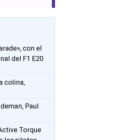
Parade», con el
nal del F1 E20
a colina,
Gademan, Paul
 Active Torque