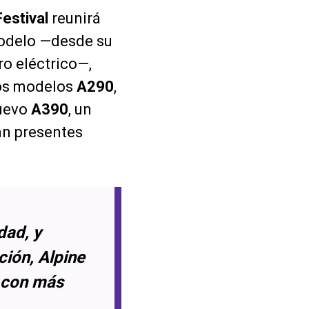
estival
reunirá
modelo —desde su
ro eléctrico—,
Los modelos
A290
,
nuevo
A390
, un
án presentes
dad, y
ción, Alpine
, con más