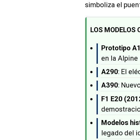
simboliza el puen
LOS MODELOS 
Prototipo A
en la Alpin
A290
: El el
A390
: Nuev
F1 E20 (201
demostracion
Modelos his
legado del i