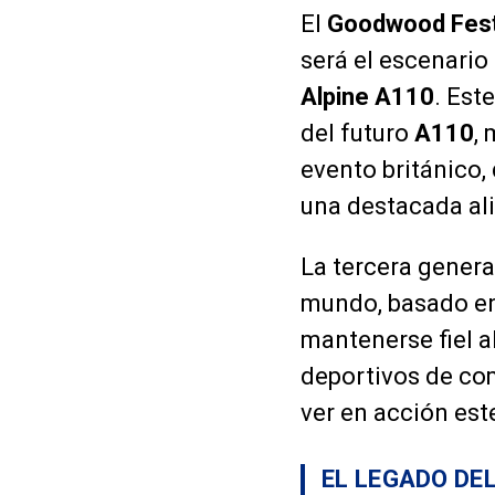
El
Goodwood Fest
será el escenario
Alpine A110
. Est
del futuro
A110
,
evento británico,
una destacada ali
La tercera gener
mundo, basado en
mantenerse fiel 
deportivos de com
ver en acción est
EL LEGADO DE