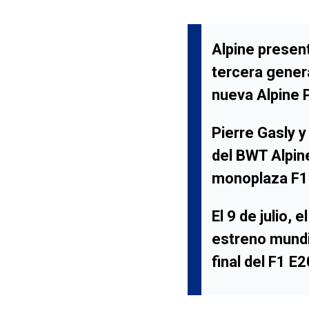
Alpine presen
tercera genera
nueva Alpine 
Pierre Gasly y
del BWT Alpin
monoplaza F1
El 9 de julio,
estreno mundia
final del F1 E2