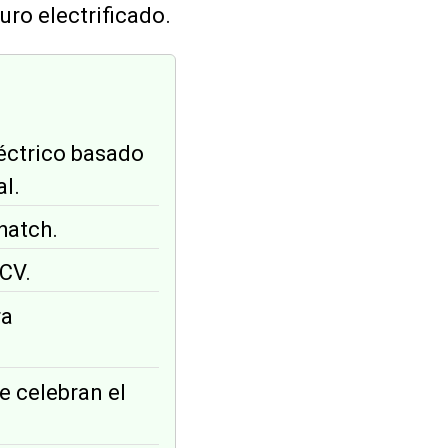
uro electrificado.
léctrico basado
l.
hatch.
 CV.
ra
e celebran el