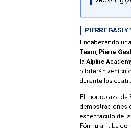
Vectoring (A
PIERRE GASLY
Encabezando una 
Team
,
Pierre Gas
la
Alpine Academ
pilotarán vehícul
durante los cuatro
El monoplaza de
demostraciones en
espectáculo del s
Fórmula 1. La co