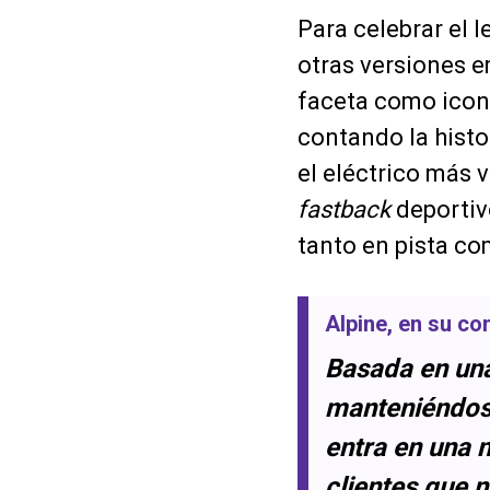
Para celebrar el 
otras versiones 
faceta como icono
contando la histo
el eléctrico más
fastback
deportiv
tanto en pista co
Alpine
, en su co
Basada en una
manteniéndose
entra en una 
clientes que 