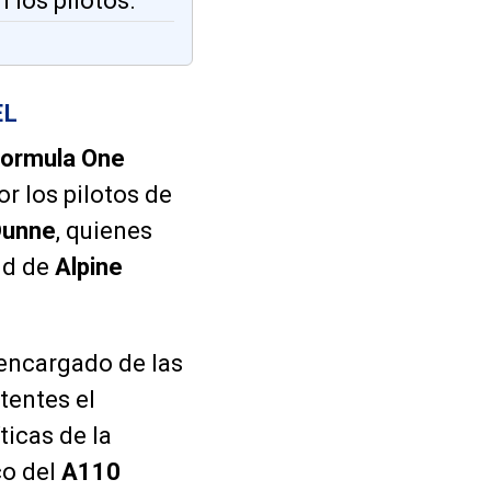
 los pilotos.
EL
Formula One
 los pilotos de
Dunne
, quienes
and de
Alpine
 encargado de las
tentes el
ticas de la
co del
A110