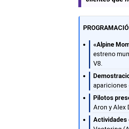
PROGRAMACIÓN
«Alpine Mo
estreno mund
V8.
Demostracio
apariciones 
Pilotos pre
Aron y Alex
Actividades 