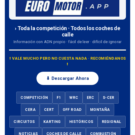
› Toda la competición · Todos los coches de
calle
Información con ADN propio · fácil de leer · difícil de ignorar
⭡ VALE MUCHO PERO NO CUESTA NADA · RECOMIÉNDANOS
⭡
⬇ Descargar Ahora
COMPETICIÓN
F1
WRC
ERC
S-CER
CERA
CERT
OFF ROAD
MONTAÑA
CIRCUITOS
KARTING
HISTÓRICOS
REGIONAL
NOTICIAS
COCHES DE CALLE
COMBUSTIÓN