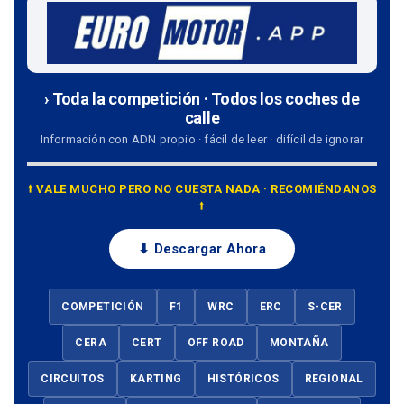
› Toda la competición · Todos los coches de
calle
Información con ADN propio · fácil de leer · difícil de ignorar
⭡ VALE MUCHO PERO NO CUESTA NADA · RECOMIÉNDANOS
⭡
⬇ Descargar Ahora
COMPETICIÓN
F1
WRC
ERC
S-CER
CERA
CERT
OFF ROAD
MONTAÑA
CIRCUITOS
KARTING
HISTÓRICOS
REGIONAL