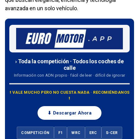
avanzada en un solo vehículo.
› Toda la competición · Todos los coches de
calle
Información con ADN propio · fácil de leer · difícil de ignorar
⭡ VALE MUCHO PERO NO CUESTA NADA · RECOMIÉNDANOS
⭡
⬇ Descargar Ahora
COMPETICIÓN
F1
WRC
ERC
S-CER