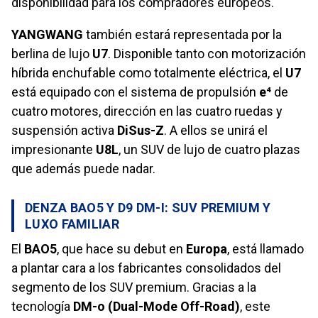
disponibilidad para los compradores europeos.
YANGWANG
también estará representada por la
berlina de lujo
U7
. Disponible tanto con motorización
híbrida enchufable como totalmente eléctrica, el
U7
está equipado con el sistema de propulsión
e⁴
de
cuatro motores, dirección en las cuatro ruedas y
suspensión activa
DiSus-Z
. A ellos se unirá el
impresionante
U8L
, un SUV de lujo de cuatro plazas
que además puede nadar.
DENZA BAO5 Y D9 DM-I: SUV PREMIUM Y
LUXO FAMILIAR
El
BAO5
, que hace su debut en
Europa
, está llamado
a plantar cara a los fabricantes consolidados del
segmento de los SUV premium. Gracias a la
tecnología
DM-o (Dual-Mode Off-Road)
, este