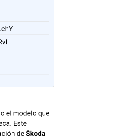
LchY
RvI
mo el modelo que
eca. Este
cación de
Škoda