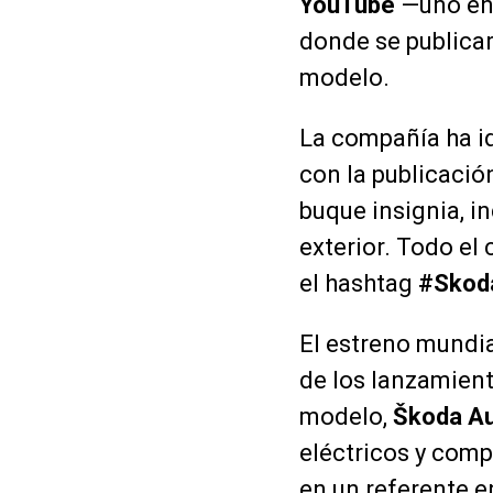
YouTube
—uno en 
donde se publicar
modelo.
La compañía ha i
con la publicació
buque insignia, i
exterior. Todo el
el hashtag
#Skod
El estreno mundi
de los lanzamien
modelo,
Škoda A
eléctricos y comp
en un referente e