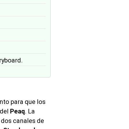
.
ryboard.
nto para que los
 del
Peaq
. La
n dos canales de