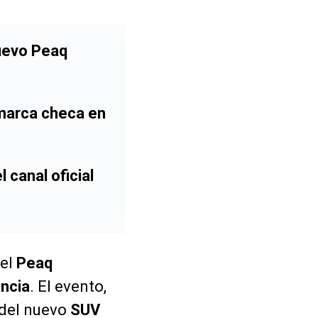
nuevo Peaq
 marca checa en
 canal oficial
 el
Peaq
ancia
. El evento,
 del nuevo
SUV