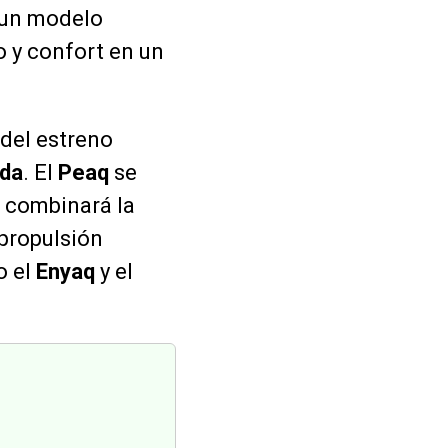
n un modelo
o y confort en un
del estreno
da
. El
Peaq
se
 combinará la
 propulsión
o el
Enyaq
y el