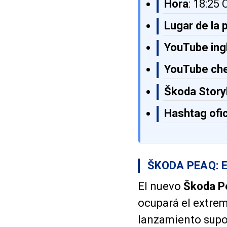
Hora
: 18:25
Lugar de la 
YouTube ing
YouTube ch
Škoda Story
Hashtag ofic
ŠKODA PEAQ: 
El nuevo
Škoda P
ocupará el extre
lanzamiento supon