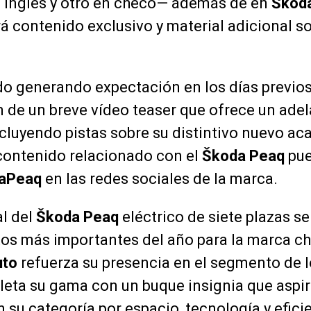
inglés y otro en checo— además de en
Škoda
á contenido exclusivo y material adicional s
do generando expectación en los días previos
n de un breve vídeo teaser que ofrece un ade
ncluyendo pistas sobre su distintivo nuevo ac
 contenido relacionado con el
Škoda Peaq
pue
aPeaq
en las redes sociales de la marca.
al del
Škoda Peaq
eléctrico de siete plazas s
tos más importantes del año para la marca ch
uto
refuerza su presencia en el segmento de 
leta su gama con un buque insignia que aspir
n su categoría por espacio, tecnología y efici