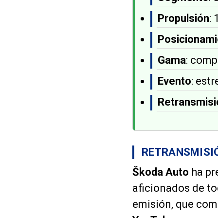
Propulsión
:
Posicionami
Gama
: comp
Evento
: est
Retransmisi
RETRANSMISIÓ
Škoda Auto
ha pr
aficionados de to
emisión, que com