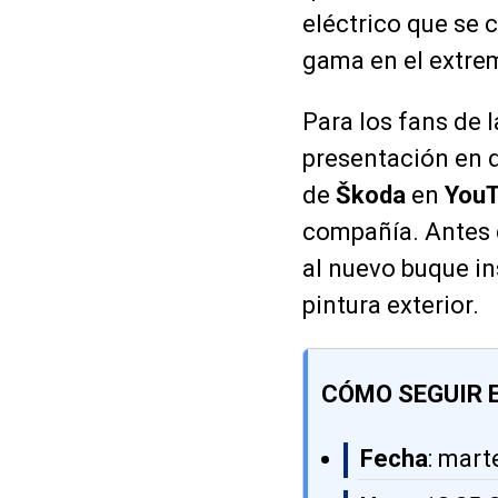
eléctrico que se 
gama en el extre
Para los fans de 
presentación en d
de
Škoda
en
You
compañía. Antes d
al nuevo buque in
pintura exterior.
CÓMO SEGUIR 
Fecha
: mart