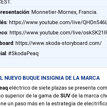
 CEST.
presentación
: Monnetier-Mornex, Francia.
lés
: https://www.youtube.com/live/QHDn546
eco
: https://www.youtube.com/live/oskSK21I
board
: https://www.skoda-storyboard.com/
ial
: #SkodaPeaq
EL NUEVO BUQUE INSIGNIA DE LA MARCA
eaq
eléctrico de siete plazas se presenta co
mo superior de la gama de
SUV
de la marca ch
e un paso más en la estrategia de electrifi