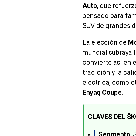
Auto
, que refuer
pensado para fami
SUV de grandes d
La elección de
Mo
mundial subraya 
convierte así en
tradición y la cal
eléctrica, compl
Enyaq Coupé
.
CLAVES DEL Š
Segmento
: