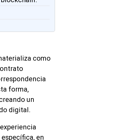
 materializa como
ontrato
correspondencia
sta forma,
 creando un
o digital.
 experiencia
 específica, en