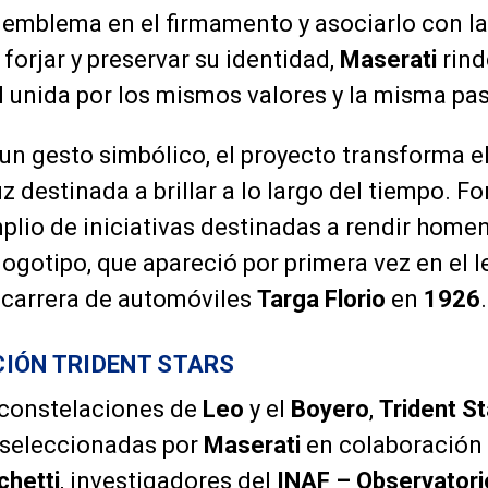
su emblema en el firmamento y asociarlo con l
forjar y preservar su identidad,
Maserati
rind
 unida por los mismos valores y la misma pas
 gesto simbólico, el proyecto transforma el
z destinada a brillar a lo largo del tiempo. F
io de iniciativas destinadas a rendir homen
ogotipo, que apareció por primera vez en el 
a carrera de automóviles
Targa Florio
en
1926
.
IÓN TRIDENT STARS
 constelaciones de
Leo
y el
Boyero
,
Trident St
seleccionadas por
Maserati
en colaboración
chetti
, investigadores del
INAF – Observator