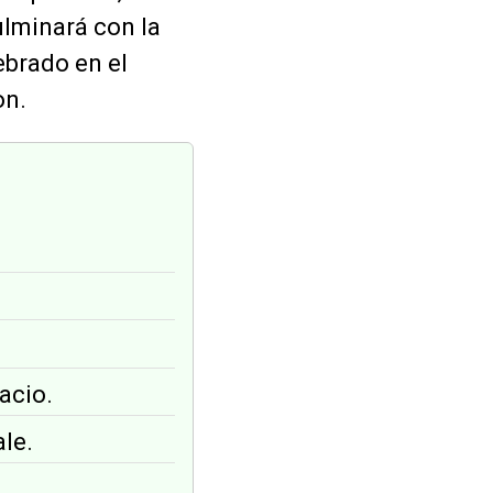
ulminará con la
ebrado en el
on.
.
acio.
le.