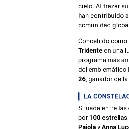
cielo. Al trazar 
han contribuido a 
comunidad global
Concebido como un
Tridente
en una lu
programa más ampl
del emblemático l
26
, ganador de l
LA CONSTELAC
Situada entre las
por
100 estrellas
Pajola
y
Anna Luc