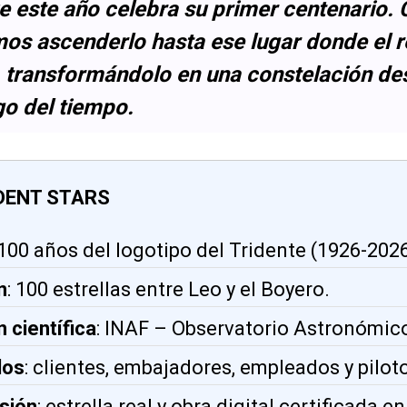
e este año celebra su primer centenario. 
mos ascenderlo hasta ese lugar donde el 
, transformándolo en una constelación de
rgo del tiempo.
DENT STARS
 100 años del logotipo del Tridente (1926-2026
n
: 100 estrellas entre Leo y el Boyero.
 científica
: INAF – Observatorio Astronómic
dos
: clientes, embajadores, empleados y pilot
sión
: estrella real y obra digital certificada e