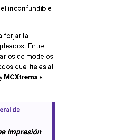
 el inconfundible
 forjar la
mpleados. Entre
tarios de modelos
dos que, fieles al
y
MCXtrema
al
eral de
na impresión