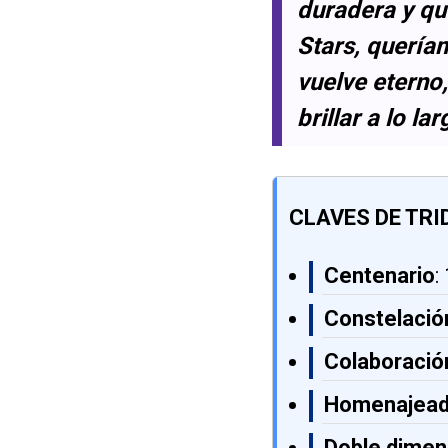
duradera y qu
Stars, quería
vuelve eterno
brillar a lo la
CLAVES DE TRI
Centenario
:
Constelació
Colaboración
Homenajea
Doble dimen