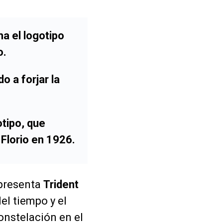
a el logotipo
o.
o a forjar la
tipo, que
 Florio en 1926.
presenta
Trident
el tiempo y el
onstelación en el