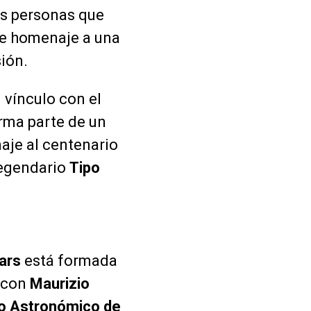
as personas que
e homenaje a una
ión.
 vínculo con el
orma parte de un
aje al centenario
legendario
Tipo
ars
está formada
 con
Maurizio
io Astronómico de