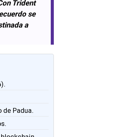
Con Trident
recuerdo se
stinada a
).
o de Padua.
os.
n blockchain.