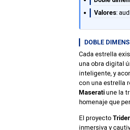
Valores
: au
DOBLE DIMENSI
Cada estrella exi
una obra digital ú
inteligente, y ac
con una estrella 
Maserati
une la t
homenaje que per
El proyecto
Tride
inmersiva y cauti