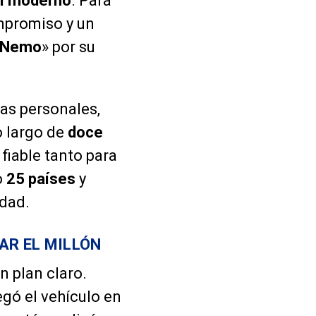
I moderno
. Para
ompromiso y un
Nemo
» por su
as personales,
o largo de
doce
fiable tanto para
o
25 países
y
idad.
AR EL MILLÓN
n plan claro.
gó el vehículo en