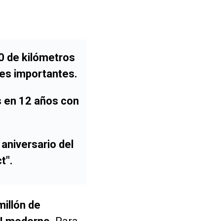
0 de kilómetros
nes importantes.
s en 12 años con
 aniversario del
t".
millón de