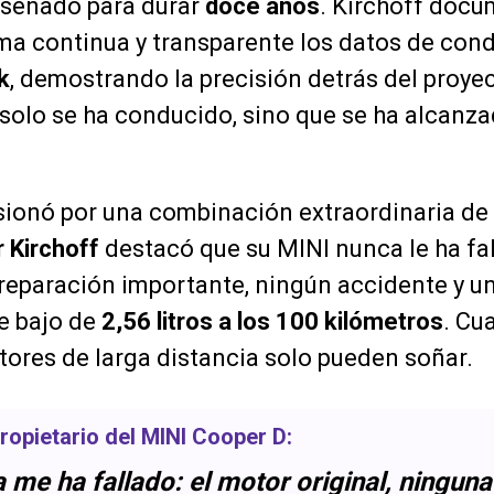
iseñado para durar
doce años
. Kirchoff docu
ma continua y transparente los datos de con
k
, demostrando la precisión detrás del proyec
 solo se ha conducido, sino que se ha alcan
sionó por una combinación extraordinaria de 
 Kirchoff
destacó que su MINI nunca le ha fal
a reparación importante, ningún accidente y 
e bajo de
2,56 litros a los 100 kilómetros
. Cu
ores de larga distancia solo pueden soñar.
propietario del MINI Cooper D:
 me ha fallado: el motor original, ningun