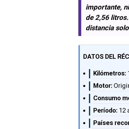
importante, 
de 2,56 litro
distancia sol
DATOS DEL RÉC
Kilómetros:
Motor:
Origi
Consumo me
Período:
12 
Países recor