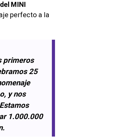
del MINI
je perfecto a la
s primeros
elebramos 25
 homenaje
o, y nos
. Estamos
zar 1.000.000
n.