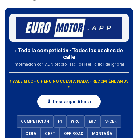
› Toda la competición · Todos los coches de
calle
Información con ADN propio · fácil de leer · difícil de ignorar
⭡ VALE MUCHO PERO NO CUESTA NADA · RECOMIÉNDANOS
⭡
⬇ Descargar Ahora
COMPETICIÓN
F1
WRC
ERC
S-CER
CERA
CERT
OFF ROAD
MONTAÑA