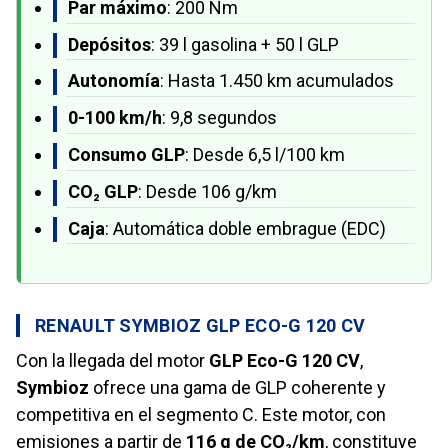
Par máximo
: 200 Nm
Depósitos
: 39 l gasolina + 50 l GLP
Autonomía
: Hasta 1.450 km acumulados
0-100 km/h
: 9,8 segundos
Consumo GLP
: Desde 6,5 l/100 km
CO₂ GLP
: Desde 106 g/km
Caja
: Automática doble embrague (EDC)
RENAULT SYMBIOZ GLP ECO-G 120 CV
Con la llegada del motor
GLP Eco-G 120 CV
,
Symbioz
ofrece una gama de GLP coherente y
competitiva en el segmento C. Este motor, con
emisiones a partir de
116 g de CO₂/km
, constituye