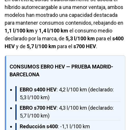
híbrido autorrecargable a una menor ventaja, ambos
modelos han mostrado una capacidad destacada
para mantener consumos contenidos, rebajando en
1,1 l/100 km
y
1,4 l/100 km
el consumo medio
declarado por la marca, de
5,3 l/100 km
para el
s400
HEV
y de
5,7 l/100 km
para el
s700 HEV
.
CONSUMOS EBRO HEV — PRUEBA MADRID-
BARCELONA
EBRO s400 HEV
: 4,2 l/100 km (declarado:
5,3 l/100 km)
EBRO s700 HEV
: 4,3 l/100 km (declarado:
5,7 l/100 km)
Reducción s400
: -1,1 l/100 km