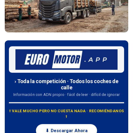
› Toda la competición · Todos los coches de
calle
Información con ADN propio · fácil de leer · difícil de ignorar
⭡ VALE MUCHO PERO NO CUESTA NADA · RECOMIÉNDANOS
⭡
⬇ Descargar Ahora