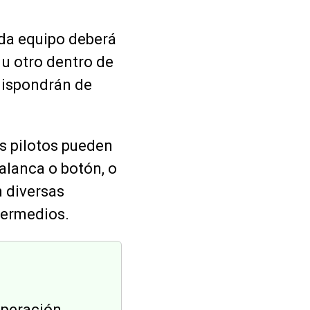
ada equipo deberá
 u otro dentro de
dispondrán de
os pilotos pueden
lanca o botón, o
 diversas
termedios.
uperación