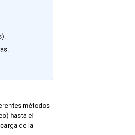
).
las.
ferentes métodos
eo) hasta el
scarga de la