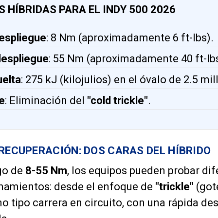
 HÍBRIDAS PARA EL INDY 500 2026
espliegue
: 8 Nm (aproximadamente 6 ft-lbs).
espliegue
: 55 Nm (aproximadamente 40 ft-lbs
uelta
: 275 kJ (kilojulios) en el óvalo de 2.5 mil
e
: Eliminación del
"cold trickle"
.
 RECUPERACIÓN: DOS CARAS DEL HÍBRIDO
go de
8-55 Nm
, los equipos pueden probar di
enamientos: desde el enfoque de
"trickle"
(got
 tipo carrera en circuito, con una rápida de