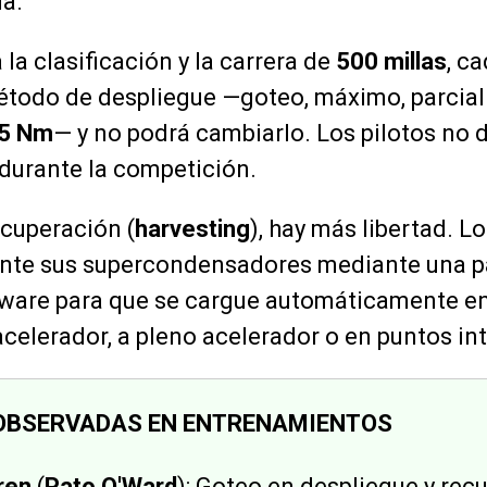
a.
la clasificación y la carrera de
500 millas
, c
étodo de despliegue —goteo, máximo, parcial
5 Nm
— y no podrá cambiarlo. Los pilotos no 
 durante la competición.
ecuperación (
harvesting
), hay más libertad. L
te sus supercondensadores mediante una pa
ftware para que se cargue automáticamente en
acelerador, a pleno acelerador o en puntos in
OBSERVADAS EN ENTRENAMIENTOS
ren
(
Pato O'Ward
): Goteo en despliegue y rec