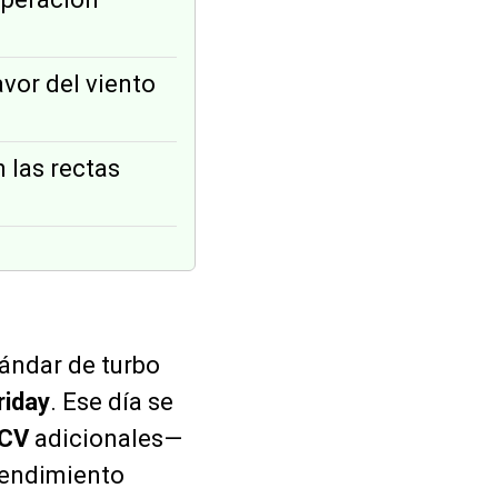
vor del viento
 las rectas
tándar de turbo
riday
. Ese día se
 CV
adicionales—
 rendimiento