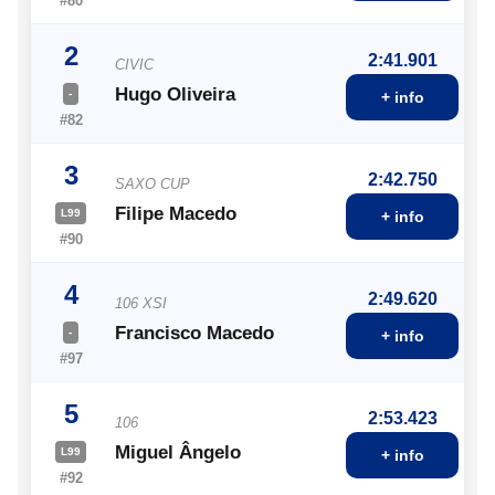
#80
2
2:41.901
CIVIC
Hugo Oliveira
-
+ info
#82
3
2:42.750
SAXO CUP
Filipe Macedo
L99
+ info
#90
4
2:49.620
106 XSI
Francisco Macedo
-
+ info
#97
5
2:53.423
106
Miguel Ângelo
L99
+ info
#92