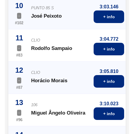
10
3:03.146
PUNTO 85 S
José Peixoto
-
+ info
#102
11
3:04.772
CLIO
Rodolfo Sampaio
-
+ info
#83
12
3:05.810
CLIO
Horácio Morais
-
+ info
#87
13
3:10.023
106
Miguel Ângelo Oliveira
-
+ info
#96