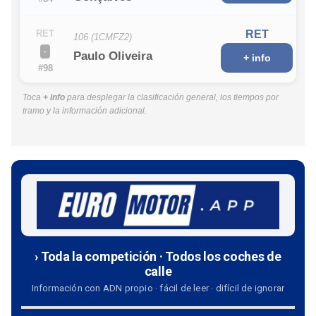
RET
RET
106 (1CMFZ2)
-
Paulo Oliveira
+ info
#98
Toca
+ info
para desplegar la clasificación general, los tiempos por
tramo y la información adicional.
› Toda la competición · Todos los coches de
calle
Información con ADN propio · fácil de leer · difícil de ignorar