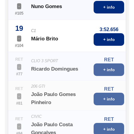
Nuno Gomes
-
+ info
#105
19
3:52.656
C1
Mário Brito
-
+ info
#104
RET
RET
CLIO 3 SPORT
-
Ricardo Domingues
+ info
#77
206 GTI
RET
RET
João Paulo Gomes
-
+ info
Pinheiro
#81
CIVIC
RET
RET
João Paulo Costa
-
+ info
Gonçalves
#84