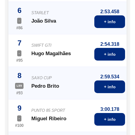
6
2:53.458
STARLET
João Silva
-
+ info
#86
7
2:54.318
SWIFT GTI
Hugo Magalhães
-
+ info
#95
8
2:59.534
SAXO CUP
Pedro Brito
L99
+ info
#93
9
3:00.178
PUNTO 85 SPORT
Miguel Ribeiro
-
+ info
#100