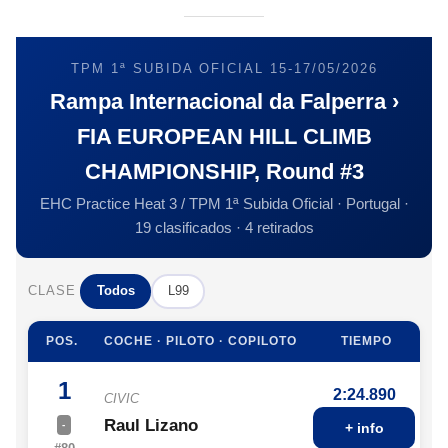
TPM 1ª SUBIDA OFICIAL 15-17/05/2026
Rampa Internacional da Falperra ›
FIA EUROPEAN HILL CLIMB
CHAMPIONSHIP, Round #3
EHC Practice Heat 3 / TPM 1ª Subida Oficial · Portugal ·
19 clasificados · 4 retirados
CLASE
Todos
L99
POS.
COCHE · PILOTO · COPILOTO
TIEMPO
1
2:24.890
CIVIC
Raul Lizano
-
+ info