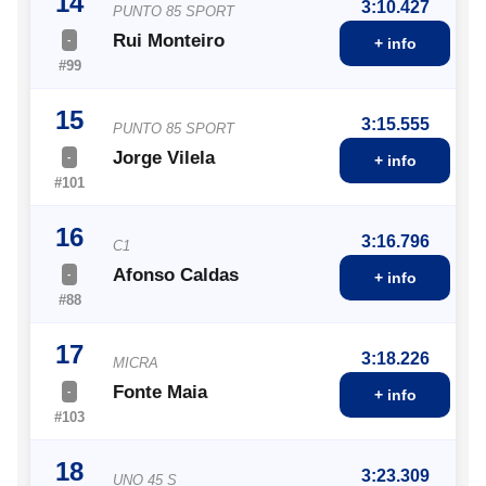
14
3:10.427
PUNTO 85 SPORT
Rui Monteiro
-
+ info
#99
15
3:15.555
PUNTO 85 SPORT
Jorge Vilela
-
+ info
#101
16
3:16.796
C1
Afonso Caldas
-
+ info
#88
17
3:18.226
MICRA
Fonte Maia
-
+ info
#103
18
3:23.309
UNO 45 S