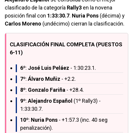
clasificado de la categoría
Rally3
en la novena
posición final con
1:33:30.7
.
Nuria Pons
(décima) y
Carlos Moreno
(undécimo) cierran la clasificación.
CLASIFICACIÓN FINAL COMPLETA (PUESTOS
6-11)
6º
:
José Luis Peláez
- 1:30:23.1.
7º
:
Álvaro Muñiz
- +2.2.
8º
:
Gonzalo Fariña
- +28.4.
9º
:
Alejandro Español
(1º Rally3) -
1:33:30.7.
10º
:
Nuria Pons
- +1:57.3 (inc. 40 seg
penalización).