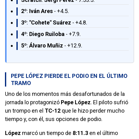
2º
:
Iván Ares
- +4.5.
3º
:
"Cohete" Suárez
- +4.8.
4º
:
Diego Ruiloba
- +7.9.
5º
:
Álvaro Muñiz
- +12.9.
PEPE LÓPEZ PIERDE EL PODIO EN EL ÚLTIMO
TRAMO
Uno de los momentos más desafortunados de la
jornada lo protagonizó
Pepe López
. El piloto sufrió
un trompo en el
TC-12
que le hizo perder mucho
tiempo y, con él, sus opciones de podio.
López
marcó un tiempo de
8:11.3
en el último