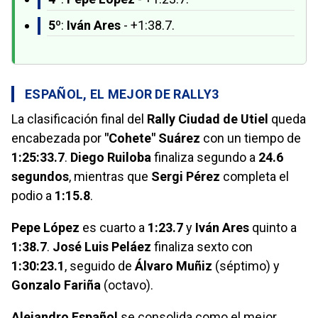
5º
:
Iván Ares
- +1:38.7.
ESPAÑOL, EL MEJOR DE RALLY3
La clasificación final del
Rally Ciudad de Utiel
queda
encabezada por
"Cohete" Suárez
con un tiempo de
1:25:33.7
.
Diego Ruiloba
finaliza segundo a
24.6
segundos
, mientras que
Sergi Pérez
completa el
podio a
1:15.8
.
Pepe López
es cuarto a
1:23.7
y
Iván Ares
quinto a
1:38.7
.
José Luis Peláez
finaliza sexto con
1:30:23.1
, seguido de
Álvaro Muñiz
(séptimo) y
Gonzalo Fariña
(octavo).
Alejandro Español
se consolida como el mejor