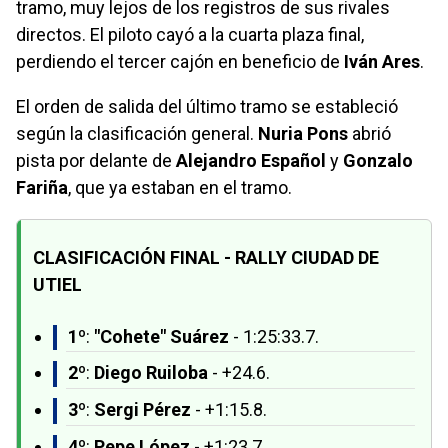
tramo, muy lejos de los registros de sus rivales
directos. El piloto cayó a la cuarta plaza final,
perdiendo el tercer cajón en beneficio de
Iván Ares
.
El orden de salida del último tramo se estableció
según la clasificación general.
Nuria Pons
abrió
pista por delante de
Alejandro Español
y
Gonzalo
Fariña
, que ya estaban en el tramo.
CLASIFICACIÓN FINAL - RALLY CIUDAD DE
UTIEL
1º
:
"Cohete" Suárez
- 1:25:33.7.
2º
:
Diego Ruiloba
- +24.6.
3º
:
Sergi Pérez
- +1:15.8.
4º
:
Pepe López
- +1:23.7.