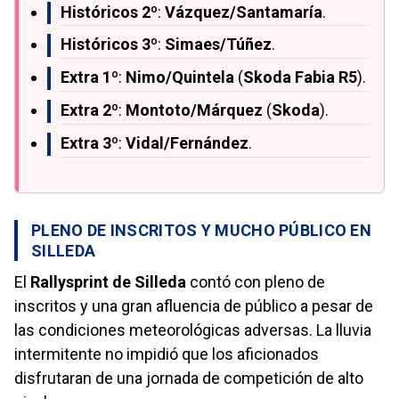
Históricos 2º
:
Vázquez/Santamaría
.
Históricos 3º
:
Simaes/Túñez
.
Extra 1º
:
Nimo/Quintela
(
Skoda Fabia R5
).
Extra 2º
:
Montoto/Márquez
(
Skoda
).
Extra 3º
:
Vidal/Fernández
.
PLENO DE INSCRITOS Y MUCHO PÚBLICO EN
SILLEDA
El
Rallysprint de Silleda
contó con pleno de
inscritos y una gran afluencia de público a pesar de
las condiciones meteorológicas adversas. La lluvia
intermitente no impidió que los aficionados
disfrutaran de una jornada de competición de alto