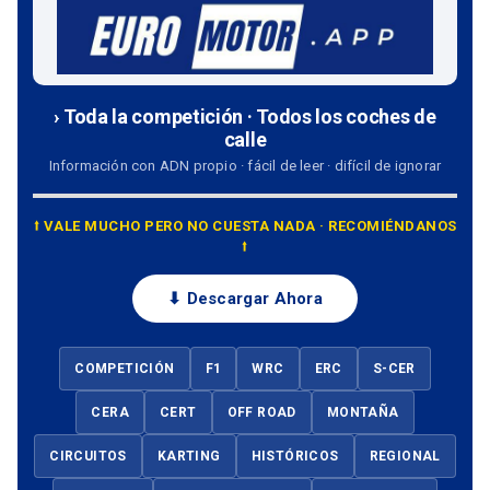
› Toda la competición · Todos los coches de
calle
Información con ADN propio · fácil de leer · difícil de ignorar
⭡ VALE MUCHO PERO NO CUESTA NADA · RECOMIÉNDANOS
⭡
⬇ Descargar Ahora
COMPETICIÓN
F1
WRC
ERC
S-CER
CERA
CERT
OFF ROAD
MONTAÑA
CIRCUITOS
KARTING
HISTÓRICOS
REGIONAL