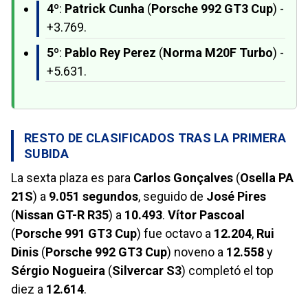
4º
:
Patrick Cunha
(
Porsche 992 GT3 Cup
) -
+3.769.
5º
:
Pablo Rey Perez
(
Norma M20F Turbo
) -
+5.631.
RESTO DE CLASIFICADOS TRAS LA PRIMERA
SUBIDA
La sexta plaza es para
Carlos Gonçalves
(
Osella PA
21S
) a
9.051 segundos
, seguido de
José Pires
(
Nissan GT-R R35
) a
10.493
.
Vítor Pascoal
(
Porsche 991 GT3 Cup
) fue octavo a
12.204
,
Rui
Dinis
(
Porsche 992 GT3 Cup
) noveno a
12.558
y
Sérgio Nogueira
(
Silvercar S3
) completó el top
diez a
12.614
.