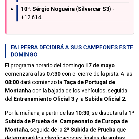
10º
:
Sérgio Nogueira
(
Silvercar S3
) -
+12.614.
FALPERRA DECIDIRÁ A SUS CAMPEONES ESTE
DOMINGO
El programa horario del domingo
17 de mayo
comenzará a las
07:30
con el cierre de la pista. A las
08:00
dará comienzo la
Taça de Portugal de
Montanha
con la bajada de los vehículos, seguida
del
Entrenamiento Oficial 3
y la
Subida Oficial 2
.
Por la mañana, a partir de las
10:30
, se disputará la
1ª
Subida de Prueba
del
Campeonato de Europa de
Montaña
, seguida de la
2ª Subida de Prueba
que
determinará los clasificaciones finales de ambas