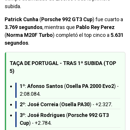
subida.
Patrick Cunha
(
Porsche 992 GT3 Cup
) fue cuarto a
3.769 segundos
, mientras que
Pablo Rey Perez
(
Norma M20F Turbo
) completó el top cinco a
5.631
segundos
.
TAÇA DE PORTUGAL - TRAS 1ª SUBIDA (TOP
5)
1º
:
Afonso Santos
(
Osella PA 2000 Evo2
) -
2:08.084.
2º
:
José Correia
(
Osella PA30
) - +2.327.
3º
:
José Rodrigues
(
Porsche 992 GT3
Cup
) - +2.784.