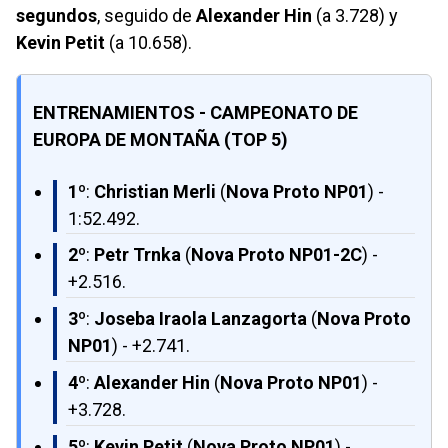
segundos
, seguido de
Alexander Hin
(a 3.728) y
Kevin Petit
(a 10.658).
ENTRENAMIENTOS - CAMPEONATO DE
EUROPA DE MONTAÑA (TOP 5)
1º
:
Christian Merli
(
Nova Proto NP01
) -
1:52.492.
2º
:
Petr Trnka
(
Nova Proto NP01-2C
) -
+2.516.
3º
:
Joseba Iraola Lanzagorta
(
Nova Proto
NP01
) - +2.741.
4º
:
Alexander Hin
(
Nova Proto NP01
) -
+3.728.
5º
:
Kevin Petit
(
Nova Proto NP01
) -