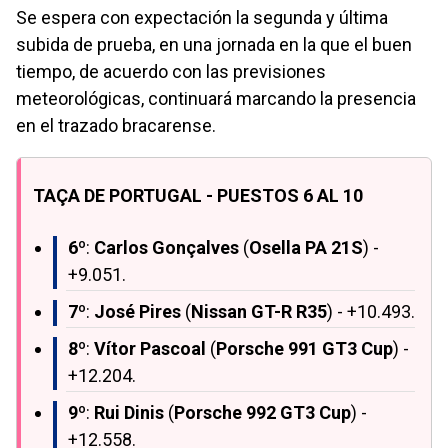
Se espera con expectación la segunda y última
subida de prueba, en una jornada en la que el buen
tiempo, de acuerdo con las previsiones
meteorológicas, continuará marcando la presencia
en el trazado bracarense.
TAÇA DE PORTUGAL - PUESTOS 6 AL 10
6º
:
Carlos Gonçalves
(
Osella PA 21S
) -
+9.051.
7º
:
José Pires
(
Nissan GT-R R35
) - +10.493.
8º
:
Vítor Pascoal
(
Porsche 991 GT3 Cup
) -
+12.204.
9º
:
Rui Dinis
(
Porsche 992 GT3 Cup
) -
+12.558.