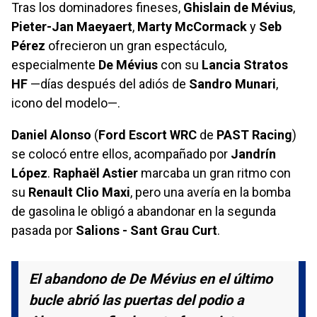
Tras los dominadores fineses,
Ghislain de Mévius
,
Pieter-Jan Maeyaert
,
Marty McCormack
y
Seb
Pérez
ofrecieron un gran espectáculo,
especialmente
De Mévius
con su
Lancia Stratos
HF
—días después del adiós de
Sandro Munari
,
icono del modelo—.
Daniel Alonso
(
Ford Escort WRC
de
PAST Racing
)
se colocó entre ellos, acompañado por
Jandrín
López
.
Raphaël Astier
marcaba un gran ritmo con
su
Renault Clio Maxi
, pero una avería en la bomba
de gasolina le obligó a abandonar en la segunda
pasada por
Salions - Sant Grau Curt
.
El abandono de De Mévius en el último
bucle abrió las puertas del podio a