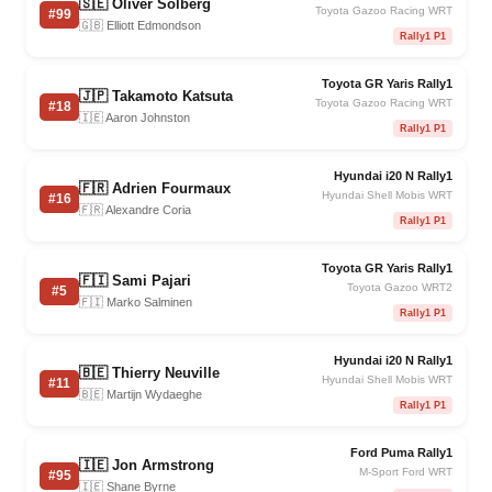
🇸🇪 Oliver Solberg
Toyota Gazoo Racing WRT
#99
🇬🇧 Elliott Edmondson
Rally1 P1
Toyota GR Yaris Rally1
🇯🇵 Takamoto Katsuta
Toyota Gazoo Racing WRT
#18
🇮🇪 Aaron Johnston
Rally1 P1
Hyundai i20 N Rally1
🇫🇷 Adrien Fourmaux
Hyundai Shell Mobis WRT
#16
🇫🇷 Alexandre Coria
Rally1 P1
Toyota GR Yaris Rally1
🇫🇮 Sami Pajari
Toyota Gazoo WRT2
#5
🇫🇮 Marko Salminen
Rally1 P1
Hyundai i20 N Rally1
🇧🇪 Thierry Neuville
Hyundai Shell Mobis WRT
#11
🇧🇪 Martijn Wydaeghe
Rally1 P1
Ford Puma Rally1
🇮🇪 Jon Armstrong
M-Sport Ford WRT
#95
🇮🇪 Shane Byrne