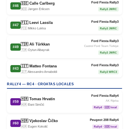
Ford Fiesta Rally3
🇸🇪 Calle Carlberg
#46
🇳🇴 Jørgen Eriksen
Rally3 JWRC
Ford Fiesta Rally3
🇫🇮 Leevi Lassila
#47
🇫🇮 Mikko Lukka
Rally3 JWRC
Ford Fiesta Rally3
🇹🇷 Ali Türkkan
Castrol Ford Team Türkiye
#49
🇹🇷 Oytun Albayrak
Rally3 JWRC
Ford Fiesta Rally3
🇮🇹 Matteo Fontana
#43
🇮🇹 Alessandro Arnaboldi
Rally3 WRC3
RALLY4 — RC4 · CROATAS LOCALES
Ford Fiesta Rally4
🇭🇷 Tomas Hrvatin
AK Rijeka
#59
🇭🇷 Đani Simčić
Rally4 · 🇭🇷 local
Peugeot 208 Rally4
🇭🇷 Vjekoslav Čičko
#60
🇭🇷 Eugen Kokolić
Rally4 · 🇭🇷 local