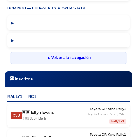
DOMINGO — LIKA-SENJ Y POWER STAGE
▲ Volver a la navegación
🏁
Inscritos
RALLY1 — RC1
Toyota GR Yaris Rally1
🇬🇧 Elfyn Evans
Toyota Gazoo Racing WRT
#33
🇬🇧 Scott Martin
Rally1 P1
Toyota GR Yaris Rally1