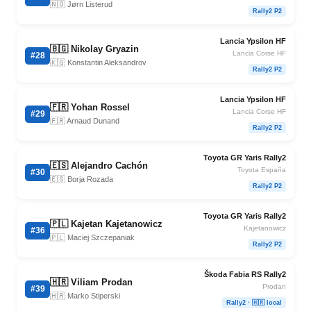
🇳🇴 Jørn Listerud
Rally2 P2
Lancia Ypsilon HF
🇧🇬 Nikolay Gryazin
Lancia Corse HF
#28
🇰🇬 Konstantin Aleksandrov
Rally2 P2
Lancia Ypsilon HF
🇫🇷 Yohan Rossel
Lancia Corse HF
#29
🇫🇷 Arnaud Dunand
Rally2 P2
Toyota GR Yaris Rally2
🇪🇸 Alejandro Cachón
Toyota España
#30
🇪🇸 Borja Rozada
Rally2 P2
Toyota GR Yaris Rally2
🇵🇱 Kajetan Kajetanowicz
Kajetanowicz
#36
🇵🇱 Maciej Szczepaniak
Rally2 P2
Škoda Fabia RS Rally2
🇭🇷 Viliam Prodan
Prodan
#39
🇭🇷 Marko Stiperski
Rally2 · 🇭🇷 local