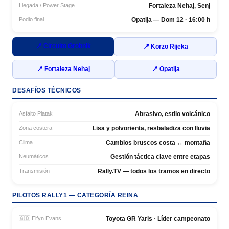
Llegada / Power Stage
Fortaleza Nehaj, Senj
Podio final
Opatija — Dom 12 · 16:00 h
📍 Circuito Grobnik
📍 Korzo Rijeka
📍 Fortaleza Nehaj
📍 Opatija
DESAFÍOS TÉCNICOS
Asfalto Platak
Abrasivo, estilo volcánico
Zona costera
Lisa y polvorienta, resbaladiza con lluvia
Clima
Cambios bruscos costa ↔ montaña
Neumáticos
Gestión táctica clave entre etapas
Transmisión
Rally.TV — todos los tramos en directo
PILOTOS RALLY1 — CATEGORÍA REINA
🇬🇧 Elfyn Evans
Toyota GR Yaris · Líder campeonato