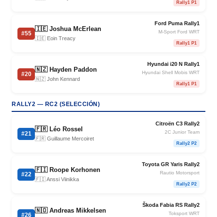
Rally1 P1
Ford Puma Rally1
🇮🇪 Joshua McErlean
M-Sport Ford WRT
#55
🇮🇪 Eoin Treacy
Rally1 P1
Hyundai i20 N Rally1
🇳🇿 Hayden Paddon
Hyundai Shell Mobis WRT
#20
🇳🇿 John Kennard
Rally1 P1
RALLY2 — RC2 (SELECCIÓN)
Citroën C3 Rally2
🇫🇷 Léo Rossel
2C Junior Team
#21
🇫🇷 Guillaume Mercoiret
Rally2 P2
Toyota GR Yaris Rally2
🇫🇮 Roope Korhonen
Rautio Motorsport
#22
🇫🇮 Anssi Viinikka
Rally2 P2
Škoda Fabia RS Rally2
🇳🇴 Andreas Mikkelsen
Toksport WRT
#26