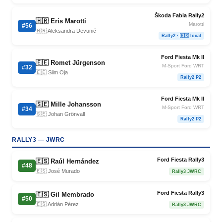
Škoda Fabia Rally2
🇭🇷 Eris Marotti
Marotti
#56
🇭🇷 Aleksandra Devunić
Rally2 · 🇭🇷 local
Ford Fiesta Mk II
🇪🇪 Romet Jürgenson
M-Sport Ford WRT
#32
🇪🇪 Siim Oja
Rally2 P2
Ford Fiesta Mk II
🇸🇪 Mille Johansson
M-Sport Ford WRT
#34
🇸🇪 Johan Grönvall
Rally2 P2
RALLY3 — JWRC
Ford Fiesta Rally3
🇪🇸 Raúl Hernández
#48
🇪🇸 José Murado
Rally3 JWRC
Ford Fiesta Rally3
🇪🇸 Gil Membrado
#50
🇪🇸 Adrián Pérez
Rally3 JWRC