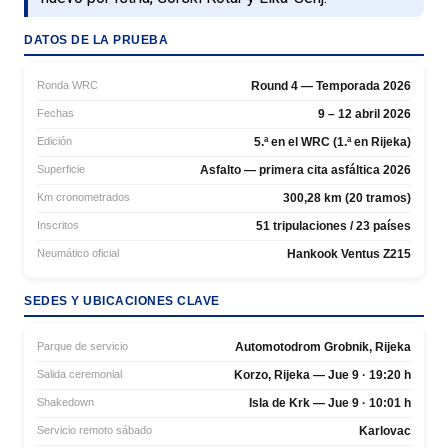
DATOS DE LA PRUEBA
Ronda WRC
Round 4 — Temporada 2026
Fechas
9 – 12 abril 2026
Edición
5.ª en el WRC (1.ª en Rijeka)
Superficie
Asfalto — primera cita asfáltica 2026
Km cronometrados
300,28 km (20 tramos)
Inscritos
51 tripulaciones / 23 países
Neumático oficial
Hankook Ventus Z215
SEDES Y UBICACIONES CLAVE
Parque de servicio
Automotodrom Grobnik, Rijeka
Salida ceremonial
Korzo, Rijeka — Jue 9 · 19:20 h
Shakedown
Isla de Krk — Jue 9 · 10:01 h
Servicio remoto sábado
Karlovac