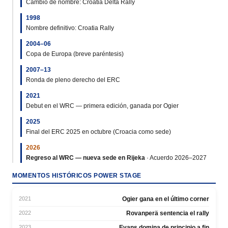
Cambio de nombre: Croatia Delta Rally
1998
Nombre definitivo: Croatia Rally
2004–06
Copa de Europa (breve paréntesis)
2007–13
Ronda de pleno derecho del ERC
2021
Debut en el WRC — primera edición, ganada por Ogier
2025
Final del ERC 2025 en octubre (Croacia como sede)
2026
Regreso al WRC — nueva sede en Rijeka
· Acuerdo 2026–2027
MOMENTOS HISTÓRICOS POWER STAGE
2021
Ogier gana en el último corner
2022
Rovanperä sentencia el rally
2023
Evans domina de principio a fin