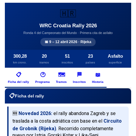
🇭🇷
WRC Croatia Rally 2026
Ronda 4 del Campeonato del Mundo · Primera cita de asfalto
📅 9 – 12 abril 2026 · Rijeka
300,28
20
51
23
Asfalto
km crono.
tramos
inscritos
países
superficie
📋
🕐
🗺️
🏁
📖
Ficha del rally
Programa
Tramos
Inscritos
Historia
📋
Ficha del rally
🆕
Novedad 2026:
el rally abandona Zagreb y se
traslada a la costa adriática con base en el
Circuito
de Grobnik (Rijeka)
. Recorrido completamente
nuevo por Istria, Gorski Kotar y Lika-Senj.