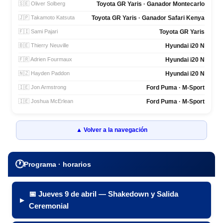
🇸🇪 Oliver Solberg
Toyota GR Yaris · Ganador Montecarlo
🇯🇵 Takamoto Katsuta
Toyota GR Yaris · Ganador Safari Kenya
🇫🇮 Sami Pajari
Toyota GR Yaris
🇧🇪 Thierry Neuville
Hyundai i20 N
🇫🇷 Adrien Fourmaux
Hyundai i20 N
🇳🇿 Hayden Paddon
Hyundai i20 N
🇮🇪 Jon Armstrong
Ford Puma · M-Sport
🇮🇪 Joshua McErlean
Ford Puma · M-Sport
▲ Volver a la navegación
🕐
Programa · horarios
📅 Jueves 9 de abril — Shakedown y Salida
Ceremonial