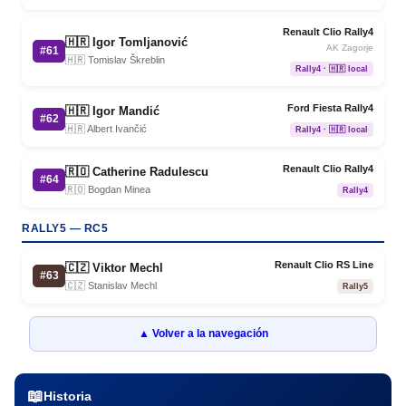
Renault Clio Rally4
🇭🇷 Igor Tomljanović
AK Zagorje
#61
🇭🇷 Tomislav Škreblin
Rally4 · 🇭🇷 local
Ford Fiesta Rally4
🇭🇷 Igor Mandić
#62
🇭🇷 Albert Ivančić
Rally4 · 🇭🇷 local
Renault Clio Rally4
🇷🇴 Catherine Radulescu
#64
🇷🇴 Bogdan Minea
Rally4
RALLY5 — RC5
Renault Clio RS Line
🇨🇿 Viktor Mechl
#63
🇨🇿 Stanislav Mechl
Rally5
▲ Volver a la navegación
📖
Historia