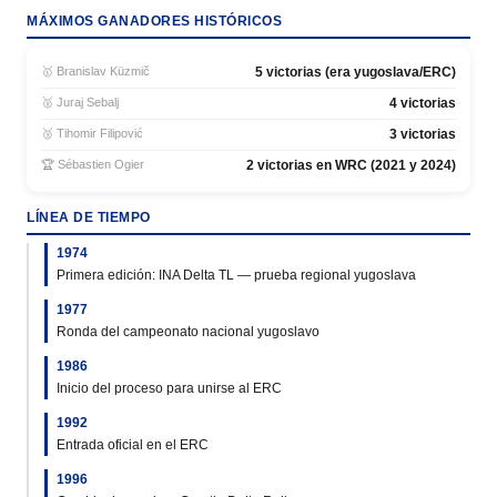
MÁXIMOS GANADORES HISTÓRICOS
🥇 Branislav Küzmič
5 victorias (era yugoslava/ERC)
🥈 Juraj Sebalj
4 victorias
🥉 Tihomir Filipović
3 victorias
🏆 Sébastien Ogier
2 victorias en WRC (2021 y 2024)
LÍNEA DE TIEMPO
1974
Primera edición: INA Delta TL — prueba regional yugoslava
1977
Ronda del campeonato nacional yugoslavo
1986
Inicio del proceso para unirse al ERC
1992
Entrada oficial en el ERC
1996