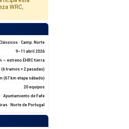
preza WRC,
Clássicos · Camp. Norte
9–11 abril 2026
% — estreno EHRC tierra
 (6 tramos × 2 pasadas)
m (67 km etapa sábado)
20 equipos
· Ayuntamiento de Fafe
iras · Norte de Portugal