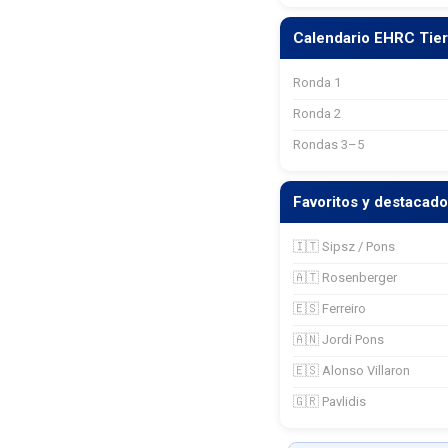
Calendario EHRC Tier
Ronda 1
Ronda 2
Rondas 3–5
Favoritos y destacad
🇮🇹 Sipsz / Pons
🇦🇹 Rosenberger
🇪🇸 Ferreiro
🇦🇳 Jordi Pons
🇪🇸 Alonso Villaron
🇬🇷 Pavlidis