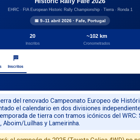
Historic Rally Fafe 2026
EHRC · FIA European Historic Rally Championship · Tierra · Ronda 1
📅 9–11 abril 2026 · Fafe, Portugal
20
~102 km
Inscritos
Cronometrados
🏁
s
Inscritos
tierra del renovado Campeonato Europeo de Histór
ado el calendario en dos divisiones independientes:
 temporada de tierra con tramos icónicos del WRC: 
o, Aboim/Luílhas y Lameirinha.
tará: el campeón de 2025 (Toyota Celica 4WD) no pa