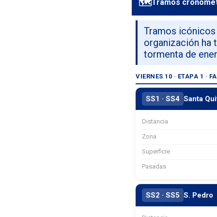
🗺️
Tramos cronome
Tramos icónicos 
organización ha 
tormenta de ener
VIERNES 10 · ETAPA 1 · 
SS1 · SS4
Santa Qui
Distancia
Zona
Superficie
Pasadas
SS2 · SS5
S. Pedro