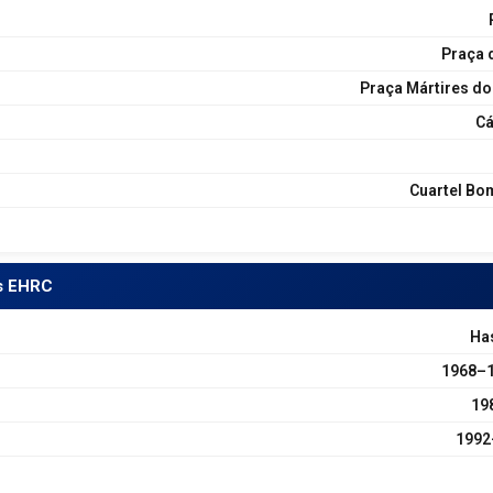
Praça 
Praça Mártires do
Cá
Cuartel Bom
as EHRC
Has
1968–19
19
1992