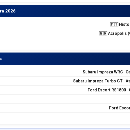
ra 2026
🇵🇹 Histo
🇬🇷 Acrópolis 
os
Subaru Impreza WRC · Cam
Subaru Impreza Turbo GT · As
Ford Escort RS1800 ·
Ford Escor