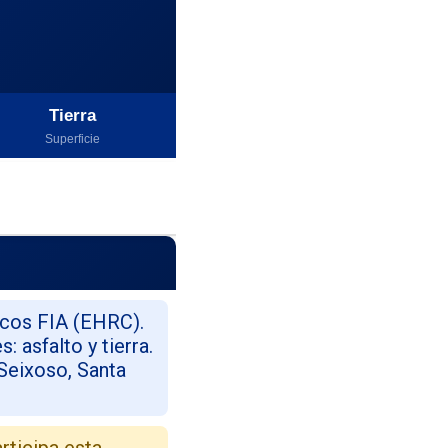
Tierra
Superficie
icos FIA (EHRC).
 asfalto y tierra.
Seixoso, Santa
rticipa esta