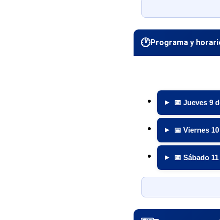
🕐
Programa y horari
📅 Jueves 9 
▶
📅 Viernes 10
▶
📅 Sábado 11 
▶