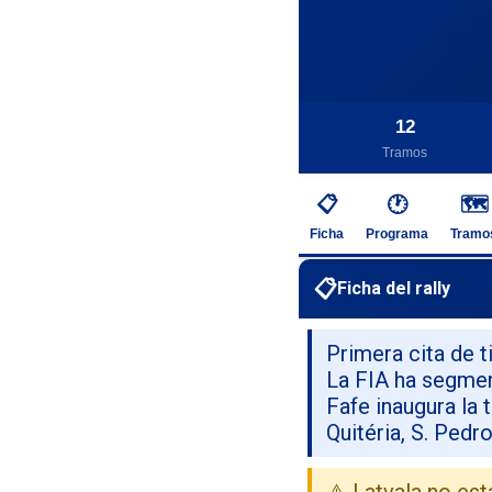
12
Tramos
📋
🕐
🗺️
Ficha
Programa
Tramo
📋
Ficha del rally
Primera cita de 
La FIA ha segment
Fafe inaugura la
Quitéria, S. Pedr
⚠️ Latvala no es