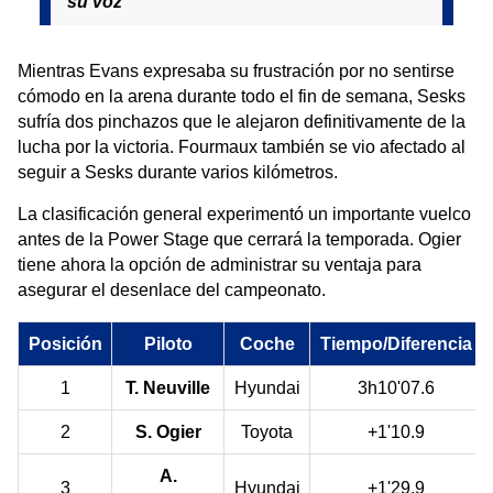
su voz
Mientras Evans expresaba su frustración por no sentirse
cómodo en la arena durante todo el fin de semana, Sesks
sufría dos pinchazos que le alejaron definitivamente de la
lucha por la victoria. Fourmaux también se vio afectado al
seguir a Sesks durante varios kilómetros.
La clasificación general experimentó un importante vuelco
antes de la Power Stage que cerrará la temporada. Ogier
tiene ahora la opción de administrar su ventaja para
asegurar el desenlace del campeonato.
Posición
Piloto
Coche
Tiempo/Diferencia
1
T. Neuville
Hyundai
3h10'07.6
2
S. Ogier
Toyota
+1'10.9
A.
3
Hyundai
+1'29.9