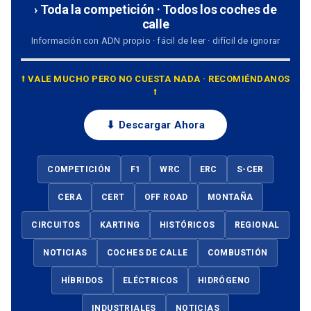
› Toda la competición · Todos los coches de
calle
Información con ADN propio · fácil de leer · difícil de ignorar
⭡ VALE MUCHO PERO NO CUESTA NADA · RECOMIÉNDANOS
⭡
⬇ Descargar Ahora
COMPETICIÓN
F1
WRC
ERC
S-CER
CERA
CERT
OFF ROAD
MONTAÑA
CIRCUITOS
KARTING
HISTÓRICOS
REGIONAL
NOTICIAS
COCHES DE CALLE
COMBUSTIÓN
HÍBRIDOS
ELÉCTRICOS
HIDRÓGENO
INDUSTRIALES
NOTICIAS