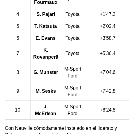
Fourmaux
4
S. Pajari
Toyota
+1'47.2
5
T. Katsuta
Toyota
+2'02.4
6
E. Evans
Toyota
+3'58.7
K.
7
Toyota
+5'36.4
Rovanperä
M-Sport
8
G. Munster
+7'04.6
Ford
M-Sport
9
M. Sesks
+7'42.8
Ford
J.
M-Sport
10
+8'24.8
McErlean
Ford
Con Neuville cómodamente instalado en el liderato y