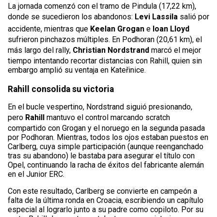
La jornada comenzó con el tramo de Pindula (17,22 km),
donde se sucedieron los abandonos:
Levi Lassila
salió por
accidente, mientras que
Keelan Grogan
e
Ioan Lloyd
sufrieron pinchazos múltiples. En Podhoran (20,61 km), el
más largo del rally,
Christian Nordstrand
marcó el mejor
tiempo intentando recortar distancias con Rahill, quien sin
embargo amplió su ventaja en Kateřinice.
Rahill consolida su victoria
En el bucle vespertino, Nordstrand siguió presionando,
pero
Rahill
mantuvo el control marcando scratch
compartido con Grogan y el noruego en la segunda pasada
por Podhoran. Mientras, todos los ojos estaban puestos en
Carlberg, cuya simple participación (aunque reenganchado
tras su abandono) le bastaba para asegurar el título con
Opel, continuando la racha de éxitos del fabricante alemán
en el Junior ERC.
Con este resultado, Carlberg se convierte en campeón a
falta de la última ronda en Croacia, escribiendo un capítulo
especial al lograrlo junto a su padre como copiloto. Por su