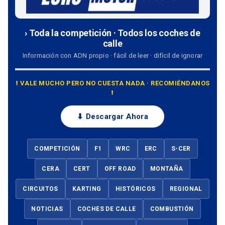
› Toda la competición · Todos los coches de
calle
Información con ADN propio · fácil de leer · difícil de ignorar
⭡ VALE MUCHO PERO NO CUESTA NADA · RECOMIÉNDANOS
⭡
⬇ Descargar Ahora
COMPETICIÓN
F1
WRC
ERC
S-CER
CERA
CERT
OFF ROAD
MONTAÑA
CIRCUITOS
KARTING
HISTÓRICOS
REGIONAL
NOTICIAS
COCHES DE CALLE
COMBUSTIÓN