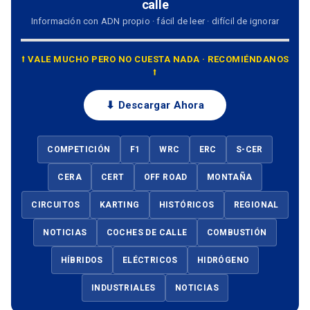
calle
Información con ADN propio · fácil de leer · difícil de ignorar
⭡ VALE MUCHO PERO NO CUESTA NADA · RECOMIÉNDANOS
⭡
⬇ Descargar Ahora
COMPETICIÓN
F1
WRC
ERC
S-CER
CERA
CERT
OFF ROAD
MONTAÑA
CIRCUITOS
KARTING
HISTÓRICOS
REGIONAL
NOTICIAS
COCHES DE CALLE
COMBUSTIÓN
HÍBRIDOS
ELÉCTRICOS
HIDRÓGENO
INDUSTRIALES
NOTICIAS