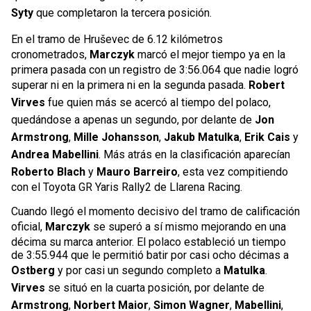
Syty
que completaron la tercera posición.
En el tramo de Hruševec de 6.12 kilómetros
cronometrados,
Marczyk
marcó el mejor tiempo ya en la
primera pasada con un registro de 3:56.064 que nadie logró
superar ni en la primera ni en la segunda pasada.
Robert
Virves
fue quien más se acercó al tiempo del polaco,
quedándose a apenas un segundo, por delante de
Jon
Armstrong
,
Mille Johansson
,
Jakub Matulka
,
Erik Cais
y
Andrea Mabellini
. Más atrás en la clasificación aparecían
Roberto Blach
y
Mauro Barreiro
, esta vez compitiendo
con el Toyota GR Yaris Rally2 de Llarena Racing.
Cuando llegó el momento decisivo del tramo de calificación
oficial,
Marczyk
se superó a sí mismo mejorando en una
décima su marca anterior. El polaco estableció un tiempo
de 3:55.944 que le permitió batir por casi ocho décimas a
Ostberg
y por casi un segundo completo a
Matulka
.
Virves
se situó en la cuarta posición, por delante de
Armstrong
,
Norbert Maior
,
Simon Wagner
,
Mabellini
,