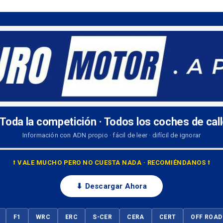
 Toda la competición · Todos los coches de cal
Información con ADN propio · fácil de leer · difícil de ignorar
⭡ VALE MUCHO PERO NO CUESTA NADA · RECOMIÉNDANOS ⭡
⬇ Descargar Ahora
F1
WRC
ERC
S-CER
CERA
CERT
OFF ROAD