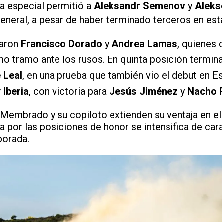
ta especial permitió a
Aleksandr Semenov
y
Aleks
eneral, a pesar de haber terminado terceros en est
taron
Francisco Dorado
y
Andrea Lamas
, quienes 
timo tramo ante los rusos. En quinta posición termi
 Leal
, en una prueba que también vio el debut en E
 Iberia
, con victoria para
Jesús Jiménez
y
Nacho 
 Membrado y su copiloto extienden su ventaja en e
a por las posiciones de honor se intensifica de cara
porada.