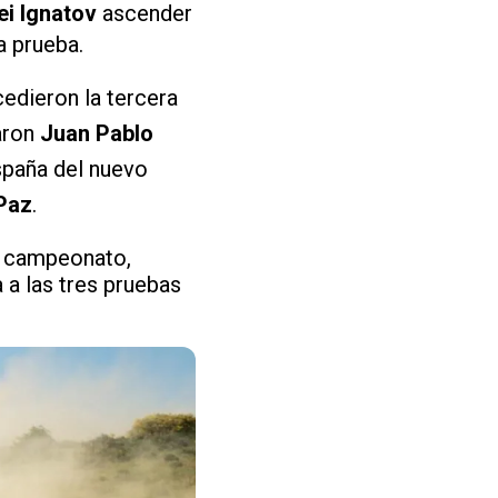
ei Ignatov
ascender
a prueba.
cedieron la tercera
naron
Juan Pablo
spaña del nuevo
Paz
.
l campeonato,
 a las tres pruebas