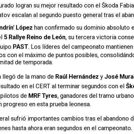
rado logran su mejor resultado con el Škoda Fabia
tov escalan al segundo puesto general tras el ab
ndrín' López
han confirmado su dominio absoluto 
el
5 Rallye Reino de León
, su tercera victoria cons
quipo
PAST
. Los líderes del campeonato mantienen
ados con el máximo de puntos posibles, consolidá
a mitad de temporada.
a llegó de la mano de
Raúl Hernández
y
José Mur
esultado en el CERT al terminar segundos con el
Šk
 pilotos de
MRF Tyres
, ganadores del tramo urbano 
 progreso en esta prueba leonesa.
neral sufrió importantes cambios tras el abandono 
ienes hasta ahora eran segundos en el campeonato. 