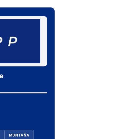
le
MONTAÑA