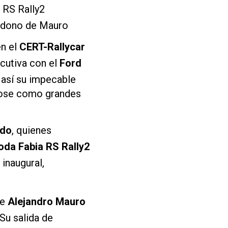
 RS Rally2
andono de Mauro
en el
CERT-Rallycar
ecutiva con el
Ford
 así su impecable
ndose como grandes
ado
, quienes
oda Fabia RS Rally2
inaugural,
de
Alejandro Mauro
Su salida de