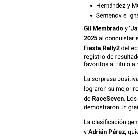
Hernández y Mu
Semenov e Igna
Gil Membrado
y
'Ja
2025
al conquistar 
Fiesta Rally2
del e
registro de result
favoritos al título 
La sorpresa positiv
lograron su mejor r
de
RaceSeven
. Los
demostraron un gran
La clasificación ge
y
Adrián Pérez
, qu